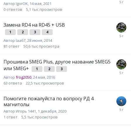
Автор
IgorOK
,
14 мая, 2021
0
ответов
5,1 тыс
просмотров
Замена RD4 на RD45 + USB
1
2
3
4
Автор
laa67
,
28 июня, 2014
81
ответ
50,6 тыс
просмотра
Прошивка SMEG Plus, другое название SMEG5
или SMEG+
1
2
3
Автор
frog2050
,
24 мая, 2016
63
ответа
22,5 тыс
просмотров
Помогите пожалуйста по вопросу РД 4
магнитолы
Автор
Игорь 1441
,
1 декабря, 2020
1
ответ
5,5 тыс
просмотров