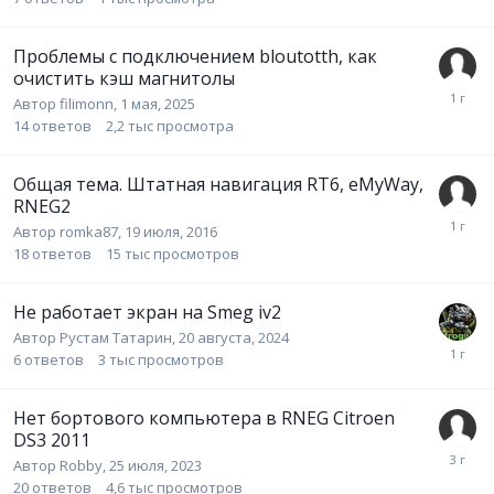
Проблемы с подключением bloutotth, как
очистить кэш магнитолы
Автор
filimonn
,
1 мая, 2025
14
ответов
2,2 тыс
просмотра
Общая тема. Штатная навигация RT6, eMyWay,
RNEG2
Автор
romka87
,
19 июля, 2016
18
ответов
15 тыс
просмотров
Не работает экран на Smeg iv2
Автор
Рустам Татарин
,
20 августа, 2024
6
ответов
3 тыс
просмотров
Нет бортового компьютера в RNEG Citroen
DS3 2011
Автор
Robby
,
25 июля, 2023
20
ответов
4,6 тыс
просмотров