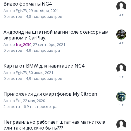
Видео форматы NG4
Автор
Egis73
,
29 октября, 2021
0
ответов
4,8 тыс
просмотров
Андроид на штатной магнитоле с сенсорным
экраном и CarPlay.
Автор
frog2050
,
27 сентября, 2021
0
ответов
4,9 тыс
просмотра
Карты от BMW для навигации NG4
Автор
Egis73
,
30 июля, 2021
0
ответов
4,9 тыс
просмотров
Приложения для смартфонов My Citroen
Автор
Ёж!
,
22 мая, 2020
2
ответа
6,9 тыс
просмотра
Неправильно работает штатная магнитола
или так и должно быть???