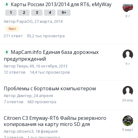
Карты России 2013/2014 для RT6, eMyWay
1
2
3
4
9
Автор
PapaOG
,
27 марта, 2014
Navi
211
ответ
93,2 тыс
просмотра
MapCam.ihfo Единая база дорожных
предупреждений
Автор
Тверь 69
,
16 октября, 2013
12
ответов
14,4 тыс
просмотров
Проблемы с бортовым компьютером
Автор
Дмитер
,
24 апреля
7
ответов
663
просмотра
Citroen C3 Emyway-RT6 Файлы резервного
копирования на карту micro SD для
Автор
citroenc3
,
18 февраля
7
ответов
1 тыс
просмотра