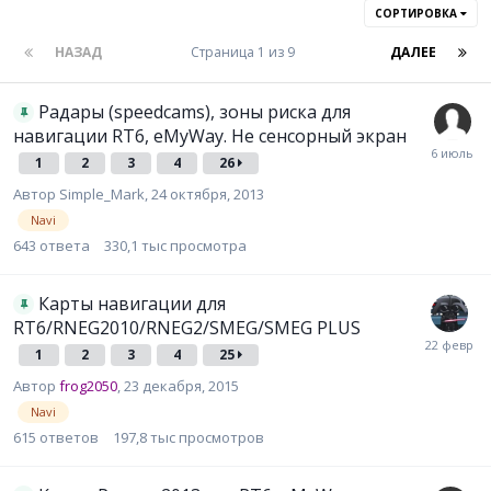
СОРТИРОВКА
НАЗАД
Страница 1 из 9
ДАЛЕЕ
Радары (speedcams), зоны риска для
навигации RT6, eMyWay. Не сенсорный экран
1
2
3
4
26
Автор
Simple_Mark
,
24 октября, 2013
Navi
643
ответа
330,1 тыс
просмотра
Карты навигации для
RT6/RNEG2010/RNEG2/SMEG/SMEG PLUS
1
2
3
4
25
Автор
frog2050
,
23 декабря, 2015
Navi
615
ответов
197,8 тыс
просмотров