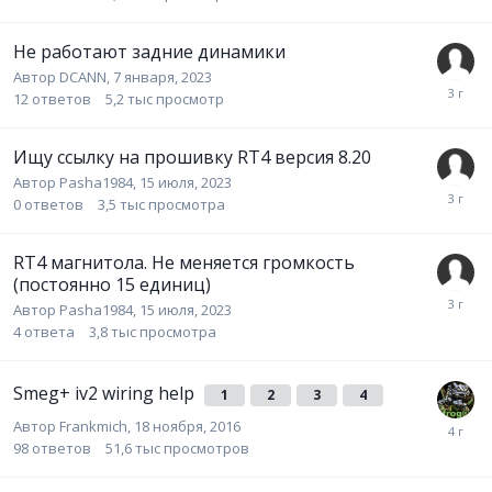
Не работают задние динамики
Автор
DCANN
,
7 января, 2023
12
ответов
5,2 тыс
просмотр
Ищу ссылку на прошивку RT4 версия 8.20
Автор
Pasha1984
,
15 июля, 2023
0
ответов
3,5 тыс
просмотра
RT4 магнитола. Не меняется громкость
(постоянно 15 единиц)
Автор
Pasha1984
,
15 июля, 2023
4
ответа
3,8 тыс
просмотра
Smeg+ iv2 wiring help
1
2
3
4
Автор
Frankmich
,
18 ноября, 2016
98
ответов
51,6 тыс
просмотров