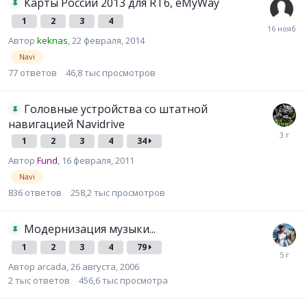
Карты России 2013 для RT6, eMyWay
1
2
3
4
Автор
keknas
,
22 февраля, 2014
Navi
77
ответов
46,8 тыс
просмотров
Головные устройства со штатной
навигацией Navidrive
1
2
3
4
34
Автор
Fund
,
16 февраля, 2011
Navi
836
ответов
258,2 тыс
просмотров
Модернизация музыки...
1
2
3
4
79
Автор
arcada
,
26 августа, 2006
2 тыс
ответов
456,6 тыс
просмотра