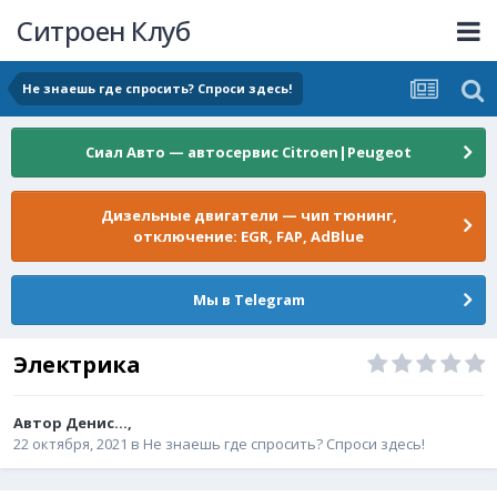
Ситроен Клуб
Не знаешь где спросить? Спроси здесь!
Сиал Авто — автосервис Citroen|Peugeot
Дизельные двигатели — чип тюнинг,
отключение: EGR, FAP, AdBlue
Мы в Telegram
Электрика
Автор
Денис...
,
22 октября, 2021
в
Не знаешь где спросить? Спроси здесь!