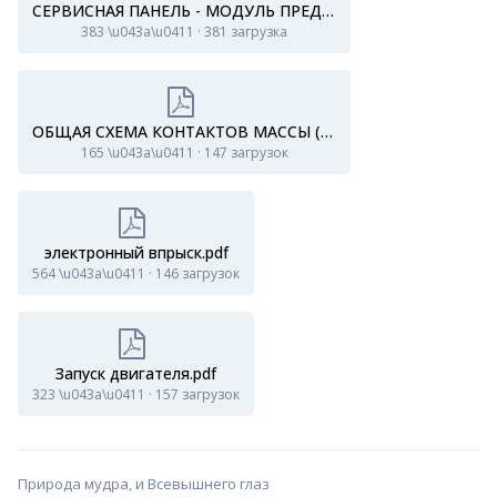
СЕРВИСНАЯ ПАНЕЛЬ - МОДУЛЬ ПРЕДОХРАНИТЕЛЬ МОТОРНОГО ОТСЕКА (PSF1).pdf
383 \u043a\u0411
·
381 загрузка
ОБЩАЯ СХЕМА КОНТАКТОВ МАССЫ (5 ДВЕРЕЙ).pdf
165 \u043a\u0411
·
147 загрузок
электронный впрыск.pdf
564 \u043a\u0411
·
146 загрузок
Запуск двигателя.pdf
323 \u043a\u0411
·
157 загрузок
Природа мудра, и Всевышнего глаз