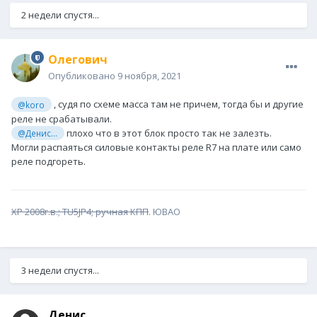
2 недели спустя...
Олегович
Опубликовано
9 ноября, 2021
, судя по схеме масса там не причем, тогда бы и другие
@koro
реле не срабатывали.
плохо что в этот блок просто так не залезть.
@Денис...
Могли распаяться силовые контакты реле R7 на плате или само
реле подгореть.
XP 2008г.в.; TU5JP4; ручная КПП
. ЮВАО
3 недели спустя...
Денис...