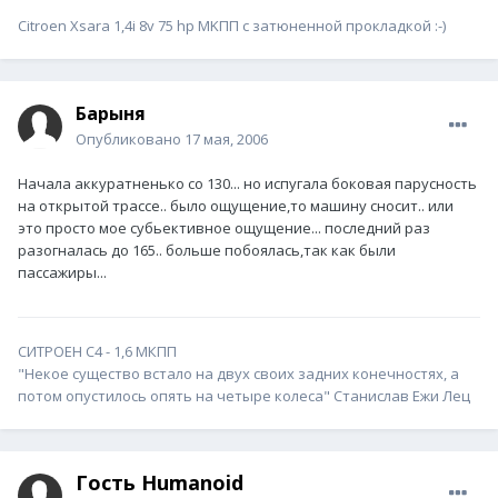
Citroen Xsara 1,4i 8v 75 hp MKПП c затюненной прокладкой :-)
Барыня
Опубликовано
17 мая, 2006
Начала аккуратненько со 130... но испугала боковая парусность
на открытой трассе.. было ощущение,то машину сносит.. или
это просто мое субьективное ощущение... последний раз
разогналась до 165.. больше побоялась,так как были
пассажиры...
СИТРОЕН С4 - 1,6 МКПП
"Некое существо встало на двух своих задних конечностях, а
потом опустилось опять на четыре колеса" Станислав Ежи Лец
Гость Humanoid