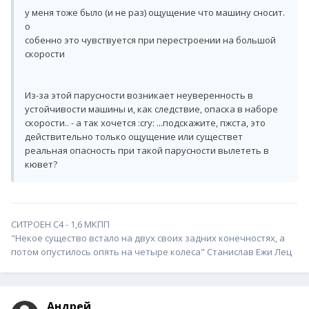
у меня тоже было (и не раз) ощущение что машину сносит.
о
собенно это чувствуется при перестроении на большой
скорости
Из-за этой парусности возникает неуверенность в
устойчивости машины и, как следствие, опаска в наборе
скорости.. - а так хочется :cry: ...подскажите, пжста, это
действительно только ощущение или существет
реальная опасность при такой парусности вылететь в
кювет?
СИТРОЕН С4 - 1,6 МКПП
"Некое существо встало на двух своих задних конечностях, а
потом опустилось опять на четыре колеса" Станислав Ежи Лец
Андрей