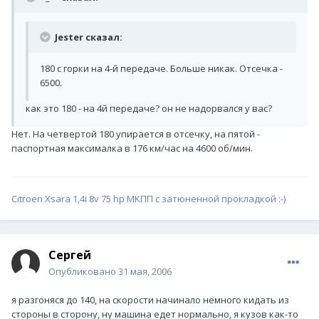
Jester сказал:
180 с горки на 4-й передаче. Больше никак. Отсечка -
6500.
как это 180 - на 4й передаче? он не надорвался у вас?
Нет. На четвертой 180 упирается в отсечку, на пятой -
паспортная максималка в 176 км/час на 4600 об/мин.
Citroen Xsara 1,4i 8v 75 hp MKПП c затюненной прокладкой :-)
Сергей
Опубликовано
31 мая, 2006
я разгоняся до 140, на скорости начинало немного кидать из
стороны в сторону, ну машина едет нормально, я кузов как-то