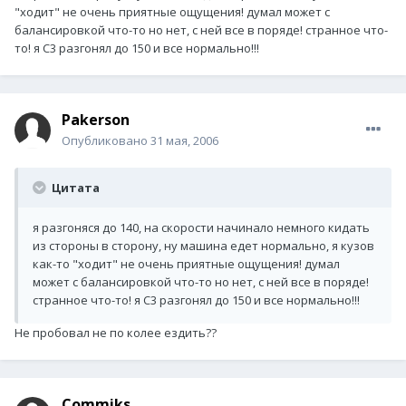
"ходит" не очень приятные ощущения! думал может с
балансировкой что-то но нет, с ней все в поряде! странное что-
то! я С3 разгонял до 150 и все нормально!!!
Pakerson
Опубликовано
31 мая, 2006
Цитата
я разгоняся до 140, на скорости начинало немного кидать
из стороны в сторону, ну машина едет нормально, я кузов
как-то "ходит" не очень приятные ощущения! думал
может с балансировкой что-то но нет, с ней все в поряде!
странное что-то! я С3 разгонял до 150 и все нормально!!!
Не пробовал не по колее ездить??
Commiks