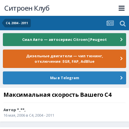
Ситроен Клуб
С4, 2004 - 2011
Сиал Авто — автосервис Citroen|Peugeot
Дизельные двигатели — чип тюнинг,
отключение: EGR, FAP, AdBlue
Мы в Telegram
Максимальная скорость Вашего С4
Автор
*_**
,
16 мая, 2006
в
С4, 2004 - 2011