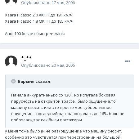
Опубликовано
17 мая, 2006
Xsara Picasso 2.0 АКПП до 191 км/ч
Xsara Picasso 1.8 МКПП до 185 км/ч
Audi 100 бегает быстрее :wink:
*_**
Опубликовано
20 мая, 2006
Барыня сказал:
Начала аккуратненько со 130... но испугала боковая
парусность на открытой трассе.. было ощущение,то
машину сносит.. или это просто мое субьективное
ощущение... последний раз разогналась до 165.. больше
побоялась,так как были пассажиры...
у меня тоже было (и не раз) ощущение что машину сносит.
особенно это чувствуется при перестроении на большой