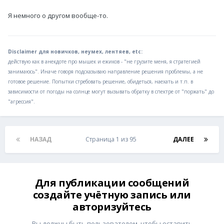
Я немного о другом вообще-то.
Disclaimer для новичков, неумех, лентяев, etc:
действую как в анекдоте про мышек и ежиков - "не грузите меня, я стратегией
занимаюсь". Иначе говоря подсказываю направление решения проблемы, а не
готовое решение. Попытки стребовать решение, обидеться, наехать и т.п. в
зависимости от погоды на солнце могут вызывать обратку в спектре от "поржать" до
"агрессия".
НАЗАД
Страница 1 из 95
ДАЛЕЕ
Для публикации сообщений
создайте учётную запись или
авторизуйтесь
Вы должны быть пользователем, чтобы оставить