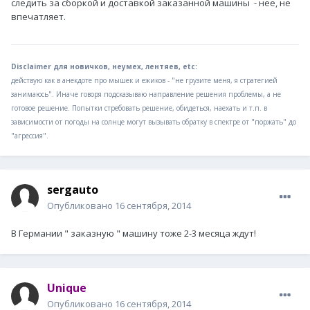
следить за сборкой и доставкой заказанной машины - нее, не
впечатляет.
Disclaimer для новичков, неумех, лентяев, etc:
действую как в анекдоте про мышек и ежиков - "не грузите меня, я стратегией
занимаюсь". Иначе говоря подсказываю направление решения проблемы, а не
готовое решение. Попытки стребовать решение, обидеться, наехать и т.п. в
зависимости от погоды на солнце могут вызывать обратку в спектре от "поржать" до
"агрессия".
sergauto
Опубликовано
16 сентября, 2014
В Германии " заказную " машину тоже 2-3 месяца ждут!
Unique
Опубликовано
16 сентября, 2014