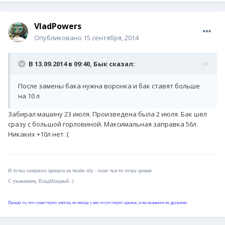
VladPowers
Опубликовано
15 сентября, 2014
В 13.09.2014 в 09:40, Бык сказал:
После замены бака нужна воронка и бак ставят больше
на 10 л
Забирал машину 23 июля. Произведена была 2 июля. Бак шел
сразу с большой горловиной. Максимальная заправка 56л.
Никаких +10л нет :(
И точка лазерного прицела на твоём лбу - тоже чья-то точка зрения
C уважением, ВладМощный :)
Правда то, что существуют ангелы, но иногда у них отсутствуют крылья, и мы называем их друзьями.