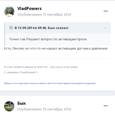
VladPowers
Опубликовано
15 сентября, 2014
В 13.09.2014 в 09:40, Бык сказал:
Точно так.Решают вопрос по активации проги.
Есть Лексия, но что-то не нашел активации датчика давления.
И точка лазерного прицела на твоём лбу - тоже чья-то точка зрения
C уважением, ВладМощный :)
Правда то, что существуют ангелы, но иногда у них отсутствуют крылья, и мы называем их друзьями.
Бык
Опубликовано
15 сентября, 2014