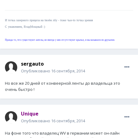
И точка лазерного прицела на твоём лбу - тоже чья-то точка зрения
C уважением, ВладМощный :)
Правда то, что существуют ангелы, но иногда у них отсутствуют крылья, и мы называем их друзьями.
sergauto
Опубликовано
16 сентября, 2014
Но все же 20 дней от конвеерной ленты до владельца это
очень быстро !
Unique
Опубликовано
16 сентября, 2014
На фоне того что владелец WV в германии может он-лайн