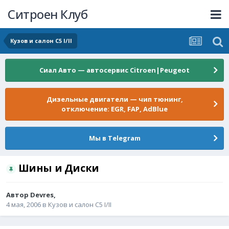
Ситроен Клуб
Кузов и салон C5 I/II
Сиал Авто — автосервис Citroen|Peugeot
Дизельные двигатели — чип тюнинг,
отключение: EGR, FAP, AdBlue
Мы в Telegram
Шины и Диски
Автор
Devres
,
4 мая, 2006
в
Кузов и салон C5 I/II