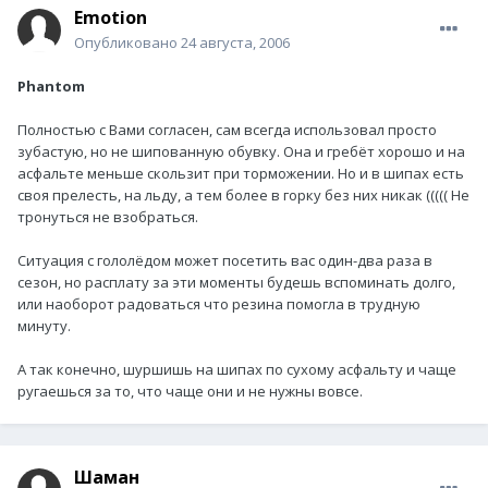
Emotion
Опубликовано
24 августа, 2006
Phantom
Полностью с Вами согласен, сам всегда использовал просто
зубастую, но не шипованную обувку. Она и гребёт хорошо и на
асфальте меньше скользит при торможении. Но и в шипах есть
своя прелесть, на льду, а тем более в горку без них никак ((((( Не
тронуться не взобраться.
Ситуация с гололёдом может посетить вас один-два раза в
сезон, но расплату за эти моменты будешь вспоминать долго,
или наоборот радоваться что резина помогла в трудную
минуту.
А так конечно, шуршишь на шипах по сухому асфальту и чаще
ругаешься за то, что чаще они и не нужны вовсе.
Шаман