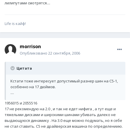
лилипутами смотрятся....
Life is кайф!
morrison
Опубликовано
22 сентября, 2006
Цитата
Кстати тоже интересует допустимый разнер шин на С5-1,
особенно на 17 дюймов.
....
1956015 и 2055516
17 не рекомендую на 2.0 , и так не едет нифига , а тут еще и
тяжелыми дисками и широкими шинами убивать далеко не
выдающуюся динамику . На 3.0 еще можно подумать, но я себе
не стал ставить. С5 не драйверская машина по определениию.