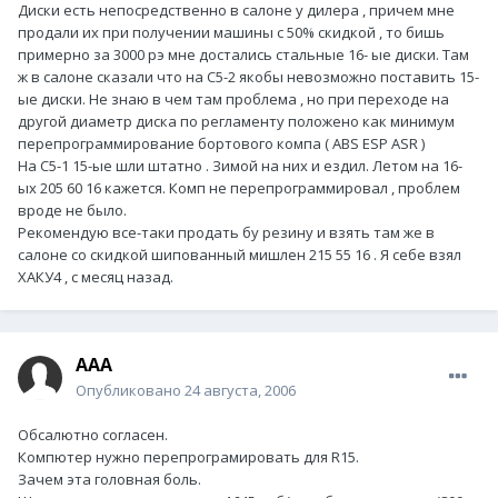
Диски есть непоcредственно в салоне у дилера , причем мне
продали их при получении машины с 50% скидкой , то бишь
примерно за 3000 рэ мне достались стальные 16- ые диски. Там
ж в салоне сказали что на С5-2 якобы невозможно поставить 15-
ые диски. Не знаю в чем там проблема , но при переходе на
другой диаметр диска по регламенту положено как минимум
перепрограммирование бортового компа ( ABS ESP ASR )
На С5-1 15-ые шли штатно . Зимой на них и ездил. Летом на 16-
ых 205 60 16 кажется. Комп не перепрограммировал , проблем
вроде не было.
Рекомендую все-таки продать бу резину и взять там же в
салоне со скидкой шипованный мишлен 215 55 16 . Я себе взял
ХАКУ4 , с месяц назад.
ААА
Опубликовано
24 августа, 2006
Обсалютно согласен.
Компютер нужно перепрограмировать для R15.
Зачем эта головная боль.