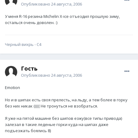
Опубликовано
24 августа, 2006
У меня R-16 резина Michelin X-ice отъездил прошлую зиму,
осталься очень доволен. :)
Черный вихрь - С4
Гость
Опубликовано
24 августа, 2006
Emotion
Но и в шипах есть своя прелесть, на льду, а тем более в горку
без них никак ((((( Не тронуться не взобраться.
Я уже на пятой машине без шипов езжу(все типы привода)
залезал в такие леденые горки куда на шипах даже
подъезжать боялись 8)