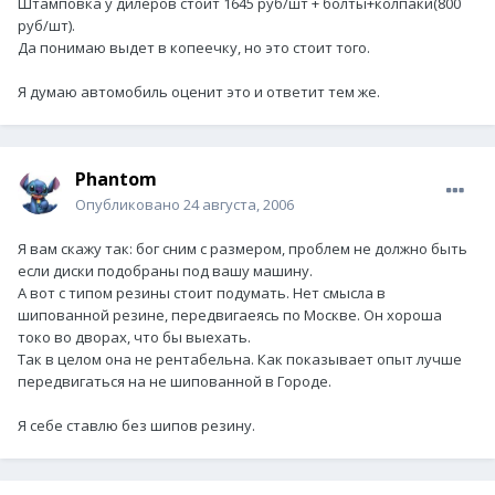
Штамповка у дилеров стоит 1645 руб/шт + болты+колпаки(800
руб/шт).
Да понимаю выдет в копеечку, но это стоит того.
Я думаю автомобиль оценит это и ответит тем же.
Phantom
Опубликовано
24 августа, 2006
Я вам скажу так: бог сним с размером, проблем не должно быть
если диски подобраны под вашу машину.
А вот с типом резины стоит подумать. Нет смысла в
шипованной резине, передвигаеясь по Москве. Он хороша
токо во дворах, что бы выехать.
Так в целом она не рентабельна. Как показывает опыт лучше
передвигаться на не шипованной в Городе.
Я себе ставлю без шипов резину.