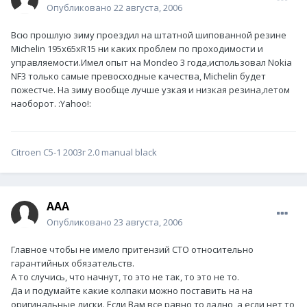
Опубликовано
22 августа, 2006
Всю прошлую зиму проездил на штатной шипованной резине
Michelin 195x65xR15 ни каких проблем по проходимости и
управляемости.Имел опыт на Mondeo 3 года,использовал Nokia
NF3 только самые превосходные качества, Michelin будет
пожестче. На зиму вообще лучше узкая и низкая резина,летом
наоборот. :Yahoo!:
Citroen C5-1 2003г 2.0 manual black
ААА
Опубликовано
23 августа, 2006
Главное чтобы не имело притензий СТО относительно
гарантийных обязательств.
А то случись, что начнут, то это не так, то это не то.
Да и подумайте какие колпаки можно поставить на на
оригинальные диски. Если Вам все равно то ладно, а если нет то