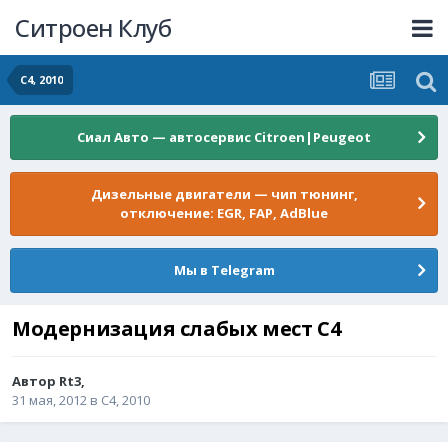
Ситроен Клуб
C4, 2010
Сиал Авто — автосервис Citroen|Peugeot
Дизельные двигатели — чип тюнинг,
отключение: EGR, FAP, AdBlue
Мы в Telegram
Модернизация слабых мест С4
Автор
Rt3
,
31 мая, 2012
в
C4, 2010