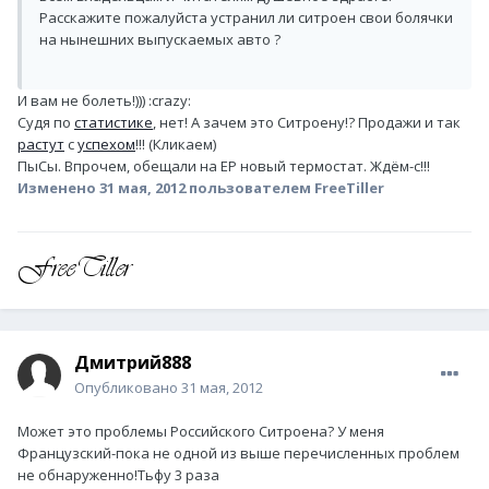
Расскажите пожалуйста устранил ли ситроен свои болячки
на нынешних выпускаемых авто ?
И вам не болеть!))) :crazy:
Судя по
статистике
, нет! А зачем это Ситроену!? Продажи и так
растут
с
успехом
!!! (Кликаем)
ПыСы. Впрочем, обещали на ЕР новый термостат. Ждём-с!!!
Изменено
31 мая, 2012
пользователем FreeTiller
Дмитрий888
Опубликовано
31 мая, 2012
Может это проблемы Российского Ситроена? У меня
Французский-пока не одной из выше перечисленных проблем
не обнаруженно!Тьфу 3 раза