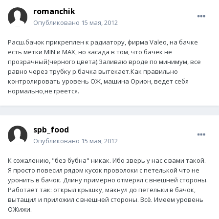
romanchik
Опубликовано
15 мая, 2012
Расш.бачок прикреплен к радиатору, фирма Valeo, на бачке
есть метки MIN и MAX, но засада в том, что бачек не
прозрачный(черного цвета).Заливаю вроде по минимум, все
равно через трубку р.бачка вытекает.Как правильно
контролировать уровень ОЖ, машина Орион, ведет себя
нормально,не греется.
spb_food
Опубликовано
15 мая, 2012
К сожалению, "без бубна" никак. Ибо зверь у нас с вами такой.
Я просто повесил рядом кусок проволоки с петелькой что не
уронить в бачок. Длину примерно отмерял с внешней стороны.
Работает так: открыл крышку, макнул до петельки в бачок,
вытащил и приложил с внешней стороны. Всё. Имеем уровень
ОЖижи.