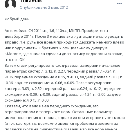
Tokamak
Опубликовано
2 мая, 2012
Добрый день.
Автомобиль С4 2011г.в., 1.6, 110л.с., МКПП. Приобретен в
декабаре 2011г. После 3 месяцев эксплуатации начало уводить
вправо, т.е. руль все время приходится держать немного влево
или подруливать. Обратился к официальному дилеру в
г.Москве, где сначала сделали диагностику подвески и сказали,
что все ОК.
Затем стали регулировать сход-развал, замерили начальные
параметры: кастер л. 3.12, п. 2.27, передний развал л.-0.24, п.
-0.36, переднее схождение л.0.15, п.-0.33, задний развал л.0.00, п.
-0.36, заднее схождение: л.-0.06, п.0.09. После регулировки:
кастер л. 3.03, п. 2.52, передний развал л.0.24, п. -0.12, переднее
схождение л.-0.09, п.-0.09, задний развал л.-1.24, п. -2.00, заднее
схождение: л.0.15, п.0.00.
Сказали, что вело из-за переднего схождения, его
отрегулировали и теперь все норм. Остальные параметры
имеют оклонения от нормы, однако их они исправить не смогли
(в т.ч. кастер), т.к. возможно имеются проблемы в элементах
подвески (хотя на диагностике сказали, что все нормально).