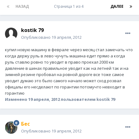
НАЗАД
Страница 1 из 4
ДАЛЕЕ
kostik 79
Опубликовано
19 апреля, 2012
купил новую машину в феврале через месяц стал замечать что
когда держу руль в лево чучуть машина едит прямо а когда
руль ставлю ровно то уводит в право проехал 2000 км
давление в шинах правильное уводит как на летней так и на
зимней резине пробовал на ровной дороге все тоже самое
уводит думаю это было самого начало может сход розвал
офицалы его несделают по горантии потомучто невходит в
горантию
Изменено
19 апреля, 2012
пользователем kostik 79
Бес
Опубликовано
19 апреля, 2012