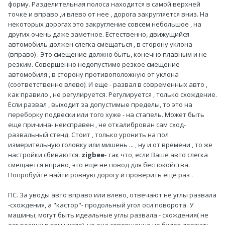
форму. Разделительная полоса находится в самой верхней
точке и вправо ,и влево от нее , дорога закругляется вниз. На
некоторых дорогах это закругление совсем небольшое , на
других очень даже заметное. Естественно, движущийся
автомобиль должен слегка смещаться , в сторону уклона
(вправо) . Это смещение должно быть, конечно плавным и не
резким. Совершенно недопустимо резкое смещение
автомобиля , в сторону противоположную от уклона
(соответственно влево). И еще - развал в современных авто ,
как правило , не регулируется. Регулируется , только схождение.
Если развал , выходит за допустимые пределы, то это на
переборку подвески или того хуже - на стапель. Может быть
еще причина- неисправен , не откалиброван сам сход-
развальный стенд. Стоит , только уронить на пол
измерительную головку или мишень ... , ну и от времени , то же
настройки сбиваются.
zigbee
- так что, если Ваше авто слегка
смещается вправо, это еще не повод для беспокойства.
Попробуйте найти ровную дорогу и проверить еще раз .
ПС. За уводы авто вправо или влево, отвечают не углы развала
-схождения, а "кастор"- продольный угол оси поворота. У
машины, могут быть идеальные углы развала - схождения( не