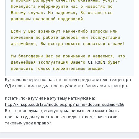
и
проконтролируем
качество
оказанных
услуг.
Пожалуйста
информируйте
нас
о
новостях
по
Вашему
случаю.
Мы
надеемся,
Вы
останетесь
довольны
оказанной
поддержкой.
Если
у
Вас
возникнут
какие-либо
вопросы
или
пожелания
по
работе
дилеров
или
эксплуатации
автомобиля,
Вы
всегда
можете
связаться
с
нами!
Мы
благодарим
Вас
за
понимание
и
надеемся,
что
дальнейшая
эксплуатация
Вашего
 CITRO
Ë
N 
будет
приносить
только
положительные
эмоции.
Буквально через полчаса позвонил представитель техцентра
ОД и пригласил на диагностику/ремонт. Записался на завтра.
Кстати, пока гуглил на эту тему наткнулся на:
http://kln.spb.sudrf.ru/modules.php?name=docum_sud&id=266
Вот теперь думаю, если увод машины влево может быть
признан судом существенным недостатком, является ли
таковым увод вправо?