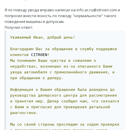
Я по поводу увода вправо написал на info.ac.ru@citroen.com и
попросил внести ясность по поводу "нормальности" такого
поведения машины и допускам.
Получил ответ:
Уважаемый
Иван,
добрый
день!
Благодарим
Вас
за
обращение
в
службу
поддержки
клиентов
 CITROEN
!
Мы
понимаем
Ваши
чувства
и
сожалеем
о
неудобствах,
возникших
из-за
описанного
Вами
увода
автомобиля
с
прямолинейного
движения,
и
при
обращении
к
дилеру.
Информация
о
Вашем
обращении
была
доведена
до
руководства
дилерского
центра
для
рассмотрения
и
принятия
мер.
Дилер
сообщил
нам,
что
связался
с
Вами
и
пригласил
для
проведения
детальной
диагностики.
Мы
со
своей
стороны
проследим
за
ходом
проверки