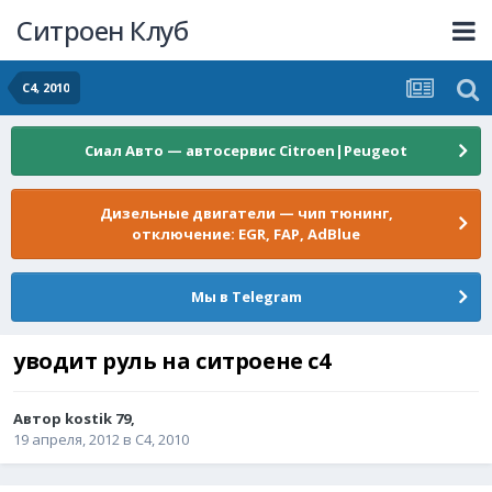
Ситроен Клуб
C4, 2010
Сиал Авто — автосервис Citroen|Peugeot
Дизельные двигатели — чип тюнинг,
отключение: EGR, FAP, AdBlue
Мы в Telegram
уводит руль на ситроене с4
Автор
kostik 79
,
19 апреля, 2012
в
C4, 2010