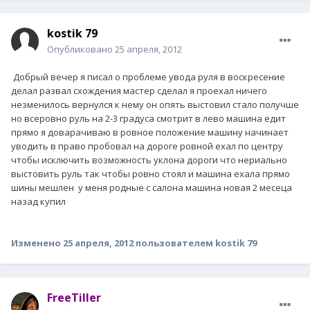
kostik 79
Опубликовано
25 апреля, 2012
Добрый вечер я писал о проблеме увода руля в воскресение
делал развал схождения мастер сделал я проехал ничего
незменилось вернулся к нему он опять выстовил стало получше
но всеровно руль на 2-3 градуса смотрит в лево машина едит
прямо я доварачиваю в ровное положение машину начинает
уводить в право пробовал на дороге ровной ехал по центру
чтобы исключить возможность уклона дороги что нериально
выстовить руль так чтобы ровно стоял и машина ехала прямо
шины мешлен у меня родные с салона машина новая 2 месеца
назад купил
Изменено
25 апреля, 2012
пользователем kostik 79
FreeTiller