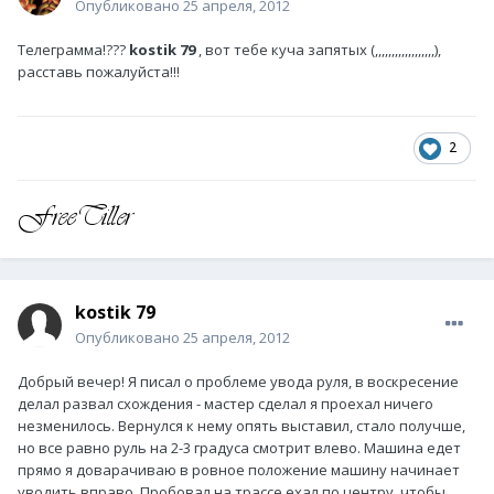
Опубликовано
25 апреля, 2012
Телеграмма!???
kostik 79
, вот тебе куча запятых (,,,,,,,,,,,,,,,,,,),
расставь пожалуйста!!!
2
kostik 79
Опубликовано
25 апреля, 2012
Добрый вечер! Я писал о проблеме увода руля, в воскресение
делал развал схождения - мастер сделал я проехал ничего
незменилось. Вернулся к нему опять выставил, стало получше,
но все равно руль на 2-3 градуса смотрит влево. Машина едет
прямо я доварачиваю в ровное положение машину начинает
уводить вправо. Пробовал на трассе ехал по центру, чтобы