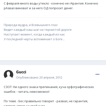
С февраля много воды утекло - конечно не гАрантия. Конечно
рАзвал виноват и за него ОД попросит денег.
Природа мудра, и Всевышнего глаз
Видит каждый наш шаг на тернистой дороге
Наступает момент, когда каждый из нас
У последней черты вспоминает о Боге...
Gucci
Опубликовано
20 апреля, 2012
СЗОТ: Ни одного знака препинания, куча орфографических
ошибок - читать невозможно!
По теме - Бес правильно говорит - развал, не гарантия,
удовольствие за свой счет