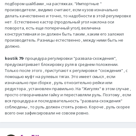
подбором шайбами , на растяжках. "Импортные "
производители , видимо считают, если кузов изначально
делать качественно и точно, то надобности в этой регулировке
нет . Естественно кастор (продольный угол наклона оси
поворота, есть еще поперечный угол), величина
конструктивная и он должен быть таким , каким его заложил
производитель. Разницы естественно , между ними быть не
должно.
kostik 79
- процедура регулировки "развала-схождения",
предусматривает блокировку руля в среднем положении.
Только после этого , приступают к регулировке "схождения" , с
помощью муфт на рулевых тягах. Это имеет смысл , если
изначально при сборке , руль относительно рейки или
редуктора , установлен правильно. На "Жигулях" в этом случае ,
просто отворачивали гайку и переставляли руль. Поэтому , если
вся процедура и последовательность "развала-схождения"
соблюдены , то руль должен стоять ровно. Короче , руль скорее
всего они зафиксировали не совсем ровно.