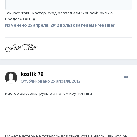
Так, всё-таки: кастор, сход-развал или "кривой" руль!????
Продолжаем..!)))
Изменено
25 апреля, 2012
пользователем FreeTiller
kostik 79
Опубликовано
25 апреля, 2012
мастер высовлял руль в а потом крутил тяги
Может мастеру не хотелось возиться, хотя я наслышан что он