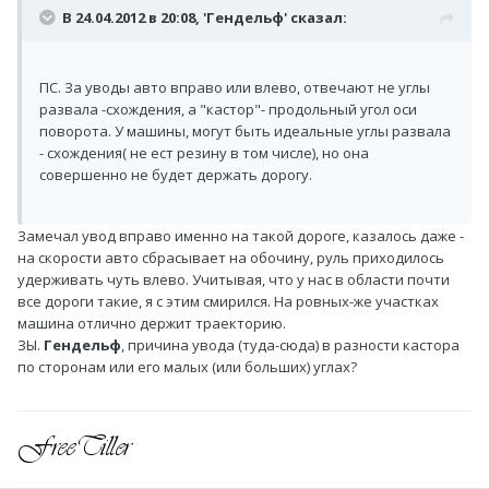
В 24.04.2012 в 20:08, 'Гендельф' сказал:
ПС. За уводы авто вправо или влево, отвечают не углы
развала -схождения, а "кастор"- продольный угол оси
поворота. У машины, могут быть идеальные углы развала
- схождения( не ест резину в том числе), но она
совершенно не будет держать дорогу.
Замечал увод вправо именно на такой дороге, казалось даже -
на скорости авто сбрасывает на обочину, руль приходилось
удерживать чуть влево. Учитывая, что у нас в области почти
все дороги такие, я с этим смирился. На ровных-же участках
машина отлично держит траекторию.
ЗЫ.
Гендельф
, причина увода (туда-сюда) в разности кастора
по сторонам или его малых (или больших) углах?