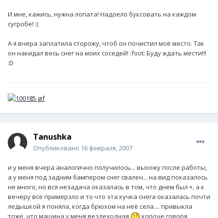
И мне, кажись, нужна лопата! Надоело буксовать на каждом
сугробе! :(
А я вчера заплатила сторожу, чтоб он почистил моё место. Так
он накидал весь снег на моих соседей! :foot: Буду ждать мести!!!
:D
Tanushka
Опубликовано
16 февраля, 2007
и у меня вчера аналогично получилось... выхожу после работы,
а у меня под задним бампером снег свален... на вид показалось
не много, но вся незадача оказалась в том, что днем был +, а к
вечеру все примерзло и то что эта кучка снега оказалась почти
ледышкой я поняла, когда брюхом на неё села.... привыкла
тоже, что машина у меня вездеходная
короче говоря,