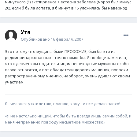
минутного (!!) экспириенса я естесна заболела (мороз был минус
20). если б была лопата, я б минут в 15 уложилась бы наверно))
Утя
Опубликовано
16 февраля, 2007
Это потому что мущины были ПРОХОЖИЕ, был бы кто из
рядомприпаркованных - точно помог бы. Я вообще заметила,
что к девченкам-водительницам пешеходные мужчины особо
плохо относятся, а вот обладатели дорогих машинок, вопреки
распространенному мнению, наоборот, очень удивляют своим
участием.
Я - человек-утка: летаю, плаваю, хожу - и все делаю плохо!
«Я не настолько нищий, чтобы быть всегда лишь самим собой, и
меня непременно повсюду несметное множество»