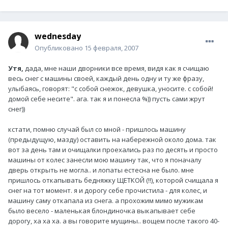
wednesday
Опубликовано
15 февраля, 2007
Утя,
дада, мне наши дворники все время, видя как я счищаю
весь снег с машины своей, каждый день одну и ту же фразу,
улыбаясь, говорят: "с собой снежок, девушка, уносите. с собой!
домой себе несите". ага. так я и понесла %)) пусть сами жрут
снег))
кстати, помню случай был со мной - пришлось машину
(предыдущую, мазду) оставить на набережной около дома. так
вот за день там и очищалки проехались раз по десять и просто
машины от колес занесли мою машину так, что я поначалу
дверь открыть не могла.. и лопаты естесна не было. мне
пришлось откапывать бедняжку ЩЕТКОЙ (!!), которой счищала я
снег на тот момент. я и дорогу себе прочистила - для колес, и
машину саму откапала из снега. а прохожим мимо мужикам
было весело - маленькая блондиночка выкапывает себе
дорогу, ха ха ха. а вы говорите мущины.. вощем после такого 40-