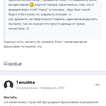
вездеходная
короче говоря, закончилось тем, что я
днищем верх этой "горку" и счесала... звук был такой,
будто я без колес по асфальту ползаю :-o
как думаете, не смертельно? парень один меня выручить
пытался, так он сказал что просто днище от грязи
почистила :-D
Хорошо хоть, ничего не сломала. Я вот таким макаром
брызговик потеряла! :cry:
Tanushka
Опубликовано
16 февраля, 2007
Mariella,
а я начиталась страстей про родные брызговики и решила их