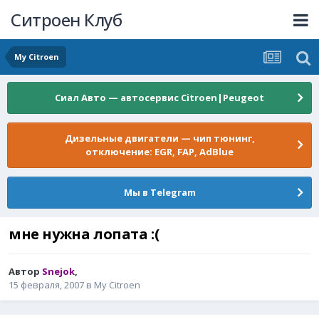
Ситроен Клуб
My Citroen
Сиал Авто — автосервис Citroen|Peugeot
Дизельные двигатели — чип тюнинг,
отключение: EGR, FAP, AdBlue
Мы в Telegram
мне нужна лопата :(
Автор
Snejok
,
15 февраля, 2007
в
My Citroen