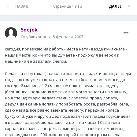
НАЗАД
Страница 1 из 3
ДАЛЕЕ
Snejok
Опубликовано
15 февраля, 2007
сегодня, приезжаю на работу - места нету - везде кучи снега -
нашла местечко - и что вы думаете - подхожу я вечером к
машине - а ее завалали снегом.
Села я - и попутала :(, начала я выезжать - раскачивацца - тыды-
сюды, потом уже газовать, а не тут то было, не могу и все, до
соседней машины 1-2 см, но я не баюсь - думаю не задену
(блондинка - ведь меня же тока так могло занести на машину,
но я спешу) смарю дедуля сзади с лопатой, прошу лопату,
дедуля дай ка мне лопатку поработать охота, разгребла, села,
сдаю назад, все равно выехать не могу, передние колеса
буксуют :(, уже и другой дед подъехал - грит падем поужинаем -
я в шоке - разгребаю дальше - и вот - на часах 18:22 я тока
сорвалась с места, встреча срываецца, я в шоке от машины,
ведь рядом стоял 206 пыж - который с первого разы выехал, я