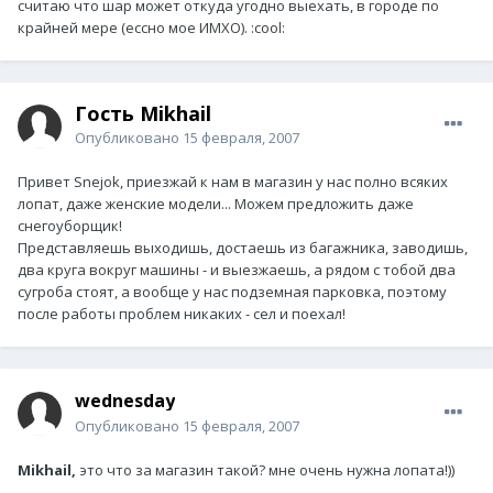
считаю что шар может откуда угодно выехать, в городе по
крайней мере (ессно мое ИМХО). :cool:
Гость Mikhail
Опубликовано
15 февраля, 2007
Привет Snejok, приезжай к нам в магазин у нас полно всяких
лопат, даже женские модели... Можем предложить даже
снегоуборщик!
Представляешь выходишь, достаешь из багажника, заводишь,
два круга вокруг машины - и выезжаешь, а рядом с тобой два
сугроба стоят, а вообще у нас подземная парковка, поэтому
после работы проблем никаких - сел и поехал!
wednesday
Опубликовано
15 февраля, 2007
Mikhail,
это что за магазин такой? мне очень нужна лопата!))