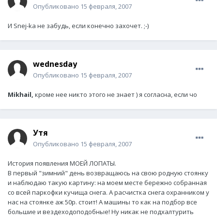
Опубликовано
15 февраля, 2007
И Snej-ka не забудь, если конечно захочет. ;-)
wednesday
Опубликовано
15 февраля, 2007
Mikhail,
кроме нее никто этого не знает ) я согласна, если чо
Утя
Опубликовано
15 февраля, 2007
История появления МОЕЙ ЛОПАТЫ.
В первый "зимний" день возвращаюсь на свою родную стоянку
и наблюдаю такую картину: на моем месте бережно собранная
со всей паркофки кучища снега. А расчистка снега охранником у
нас на стоянке аж 50р. стоит! А машины то как на подбор все
большие и вездеходоподобные! Ну никак не подхалтурить