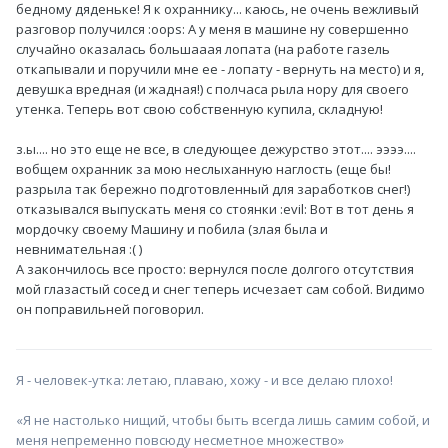
бедному дяденьке! Я к охраннику... каюсь, не очень вежливый
разговор получился :oops: А у меня в машине ну совершенно
случайно оказалась большааая лопата (на работе газель
откапывали и поручили мне ее - лопату - вернуть на место) и я,
девушка вредная (и жадная!) с полчаса рыла нору для своего
утенка. Теперь вот свою собственную купила, складную!
з.ы.... но это еще не все, в следующее дежурство этот.... ээээ....
вобщем охранник за мою неслыханную наглость (еще бы!
разрыла так бережно подготовленный для заработков снег!)
отказывался выпускать меня со стоянки :evil: Вот в тот день я
мордочку своему Машину и побила (злая была и
невнимательная :( )
А закончилось все просто: вернулся после долгого отсутствия
мой глазастый сосед и снег теперь исчезает сам собой. Видимо
он поправильней поговорил.
Я - человек-утка: летаю, плаваю, хожу - и все делаю плохо!
«Я не настолько нищий, чтобы быть всегда лишь самим собой, и
меня непременно повсюду несметное множество»