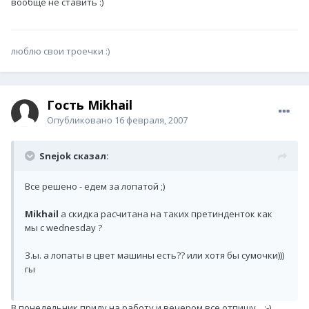
вообще не ставить :)
люблю свои троечки :)
Гость Mikhail
Опубликовано
16 февраля, 2007
Snejok сказал:
Все решено - едем за лопатой ;)
Mikhail
а скидка расчитана на таких претинденток как
мы с wednesday ?
З.ы. а лопаты в цвет машины есть?? или хотя бы сумочки)))
гы
В понедельник приду на работу и вечером все отпишу... ;-)