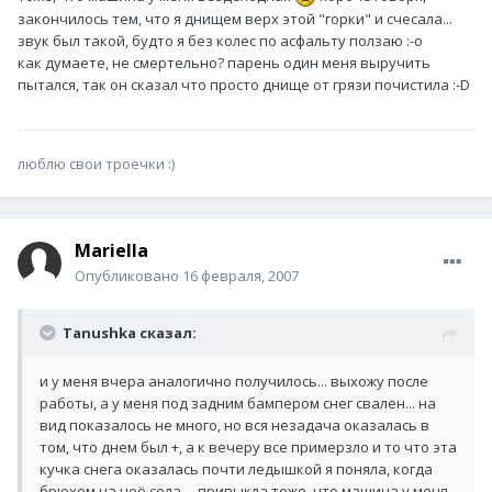
закончилось тем, что я днищем верх этой "горки" и счесала...
звук был такой, будто я без колес по асфальту ползаю :-o
как думаете, не смертельно? парень один меня выручить
пытался, так он сказал что просто днище от грязи почистила :-D
люблю свои троечки :)
Mariella
Опубликовано
16 февраля, 2007
Tanushka сказал:
и у меня вчера аналогично получилось... выхожу после
работы, а у меня под задним бампером снег свален... на
вид показалось не много, но вся незадача оказалась в
том, что днем был +, а к вечеру все примерзло и то что эта
кучка снега оказалась почти ледышкой я поняла, когда
брюхом на неё села.... привыкла тоже, что машина у меня