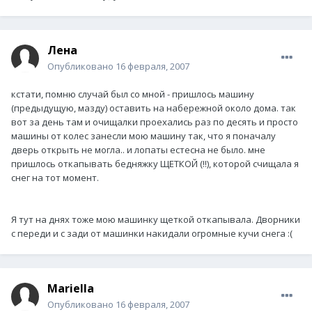
Лена
Опубликовано
16 февраля, 2007
кстати, помню случай был со мной - пришлось машину
(предыдущую, мазду) оставить на набережной около дома. так
вот за день там и очищалки проехались раз по десять и просто
машины от колес занесли мою машину так, что я поначалу
дверь открыть не могла.. и лопаты естесна не было. мне
пришлось откапывать бедняжку ЩЕТКОЙ (!!), которой счищала я
снег на тот момент.
Я тут на днях тоже мою машинку щеткой откапывала. Дворники
с переди и с зади от машинки накидали огромные кучи снега :(
Mariella
Опубликовано
16 февраля, 2007