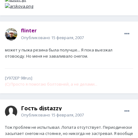
flinter
Опубликовано
15 февраля, 2007
может у пыжа резина была получше... Я пока выезжал
отовсюду. Но меня не заваливало снегом.
[У972ЕР 98rus]
(С) Просто я помогаю болтовней, а не делами...
Гость djstazzy
Опубликовано
15 февраля, 2007
Тож проблем не испытывал. Лопата отсутствует. Периодически
засыпает снегом на стоянке, но никогда не застревал. Я вообще