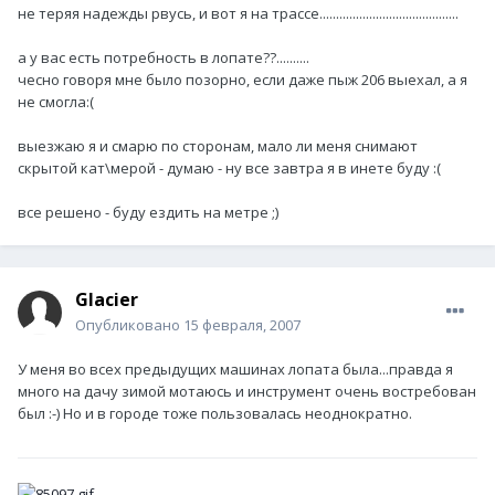
не теряя надежды рвусь, и вот я на трассе..........................................
а у вас есть потребность в лопате??..........
чесно говоря мне было позорно, если даже пыж 206 выехал, а я
не смогла:(
выезжаю я и смарю по сторонам, мало ли меня снимают
скрытой кат\мерой - думаю - ну все завтра я в инете буду :(
все решено - буду ездить на метре ;)
Glacier
Опубликовано
15 февраля, 2007
У меня во всех предыдущих машинах лопата была...правда я
много на дачу зимой мотаюсь и инструмент очень востребован
был :-) Но и в городе тоже пользовалась неоднократно.