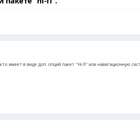
пакете "hi-fi".
кто имеет в виде доп. опций пакет "Hi-fi" или навигационную си