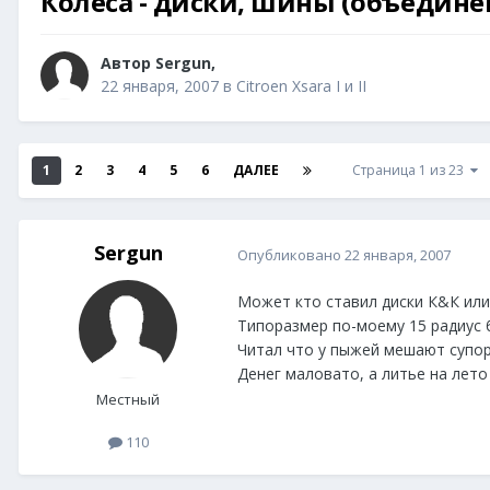
Колеса - диски, шины (объедине
Автор
Sergun
,
22 января, 2007
в
Citroen Xsara I и II
1
2
3
4
5
6
ДАЛЕЕ
Страница 1 из 23
Sergun
Опубликовано
22 января, 2007
Может кто ставил диски К&К или
Типоразмер по-моему 15 радиус 
Читал что у пыжей мешают супор
Денег маловато, а литье на лето
Местный
110