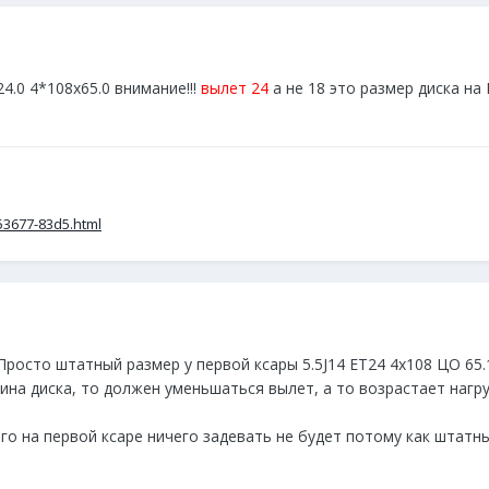
4.0 4*108x65.0 внимание!!!
вылет 24
а не 18 это размер диска на
53677-83d5.html
росто штатный размер у первой ксары 5.5J14 ET24 4x108 ЦО 65.
на диска, то должен уменьшаться вылет, а то возрастает нагруз
его на первой ксаре ничего задевать не будет потому как штатны