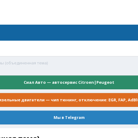
ины (объединенная тема)
Сиал Авто — автосервис Citroen|Peugeot
изельные двигатели — чип тюнинг, отключение: EGR, FAP, AdBl
Мы в Telegram