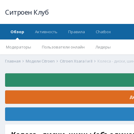
Ситроен Клуб
Обзор
Активность
Правила
Chatbox
Модераторы
Пользователи онлайн
Лидеры
Главная
Модели Citroen
Citroen Xsara I и II
Колеса - диски, ш
Д