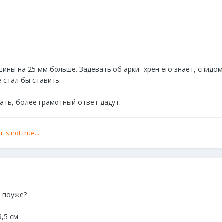
ины на 25 мм больше. Задевать об арки- хрен его знает, спидом
 стал бы ставить.
ать, более грамотный ответ дадут.
's not true...
ь поуже?
8,5 см