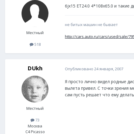
6jx15 ET24.0 4*108x65.0 и такие 
не битых машин не бывает
Местный
http://cars.auto.ru/cars/used/sale/79
518
DUkh
Опубликовано
24 января, 2007
Я просто лично видел родные дис
вылета привел. С точки зрения м
сам пусть решает что ему делать
Местный
73
Москва
C4 Picasso