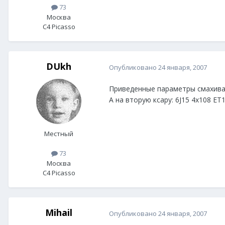
73
Москва
C4 Picasso
DUkh
Опубликовано
24 января, 2007
Приведенные параметры смахива
А на вторую ксару: 6J15 4х108 ET
Местный
73
Москва
C4 Picasso
Mihail
Опубликовано
24 января, 2007