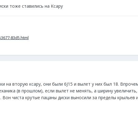
диски тоже ставились на Ксару
53677-83d5.html
ки на вторую ксару, они были 6J15 и вылет у них был 18. Впроче
еханика (в прошлом), если вылет не менять, а ширину увеличить
. Вон чиста крутые пацаны диски выносили за пределы крыльев и