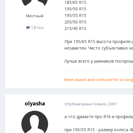
185/65 R15
195/50 R15
195/55 R15
Местный
205/50 R15
1,8 тыс
215/45 R15
При 195/65 R15 высота профиля ш
незаметен. Чисто субъективно не
Лучше всего у шинников поспрош
Been dazed and confused for so long it
olyasha
Опубликовано
6 июля, 2007
а что думаете про R16 и профил
при 195/55 R15 - размер колеса 4