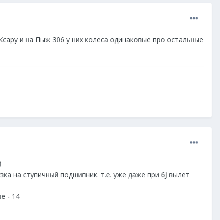
 Ксару и на Пыж 306 у них колеса одинаковые про остальные
1
ка на ступичный подшипник. т.е. уже даже при 6J вылет
е - 14