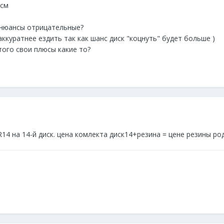
 см
и нюансы отрицательные?
аккуратнее ездить так как шанс диск "коцнуть" будет больше )
того свои плюсы какие то?
14 на 14-й диск. цена комлекта диск14+резина = цене резины ро