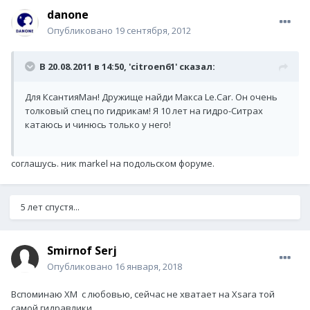
danone
Опубликовано
19 сентября, 2012
В 20.08.2011 в 14:50, 'citroen61' сказал:
Для КсантияМан! Дружище найди Макса Le.Car. Он очень
толковый спец по гидрикам! Я 10 лет на гидро-Ситрах
катаюсь и чинюсь только у него!
соглашусь. ник markel на подольском форуме.
5 лет спустя...
Smirnof Serj
Опубликовано
16 января, 2018
Вспоминаю XM с любовью, сейчас не хватает на Xsara той
самой гидравлики