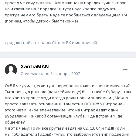
прост я че хочу сказать....ХМ машина на порядок лучше ксюхи,
но и сложнее на 2 порядка!! и туту надо крепко подумать,
прежде чем его брать. наде те пообщаться с владельцами ХМ
(причем, чтобы движок был такойже)
продаю свой автопарк: Citroen BX и москвич 401
XantiaMAN
Опубликовано
14 января, 2007
Ок!! Я че думаю, если тупо перебросить мозги - реанимируется?
Ты знаешь, я раньше (да и сейчас еще) был в клубе Субару.., там
все как-то проще: люди всегда рады новым знакомым.., Можно
просто завязать отношения.. Там есть КОСТЯК!!! У Ситроена -
этого нет!!! Такое впечатление, что на Ситрах ездят одни
Вурдалаки!!! Никакой организации клуба!!! Где встречи?! Где
общение?!
Я вот к чему: То ли все круты и ездят на С2, С3, С4 и т.д.!!! То ли
мы ( обладатели Гидры) - тупы, что выбрали этот тип подвески!!!