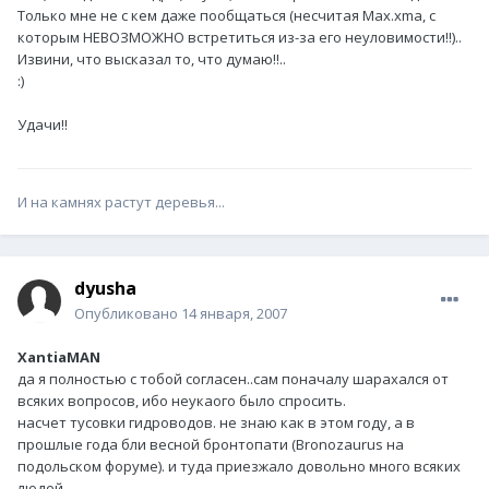
Только мне не с кем даже пообщаться (несчитая Max.xmа, с
которым НЕВОЗМОЖНО встретиться из-за его неуловимости!!)..
Извини, что высказал то, что думаю!!..
:)
Удачи!!
И на камнях растут деревья...
dyusha
Опубликовано
14 января, 2007
XantiaMAN
да я полностью с тобой согласен..сам поначалу шарахался от
всяких вопросов, ибо неукаого было спросить.
насчет тусовки гидроводов. не знаю как в этом году, а в
прошлые года бли весной бронтопати (Bronozaurus на
подольском форуме). и туда приезжало довольно много всяких
людей.