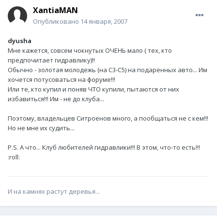
XantiaMAN
Опубликовано
14 января, 2007
dyusha
Мне кажется, совсем чокнутых ОЧЕНЬ мало ( тех, кто
предпочитает гидравлику)!!
Обычно - золотая молодежь (на С3-С5) на подаренных авто... Им
хочется потусоваться на форуме!!!
Или те, кто купил и поняв ЧТО купили, пытаются от них
избавиться!!! Им - не до клуба...
Поэтому, владельцев Ситроенов много, а пообщаться не с кем!!!
Но не мне их судить...
P.S. А что... Клуб любителей гидравлики!!! В этом, что-то есть!!!
:roll:
И на камнях растут деревья...