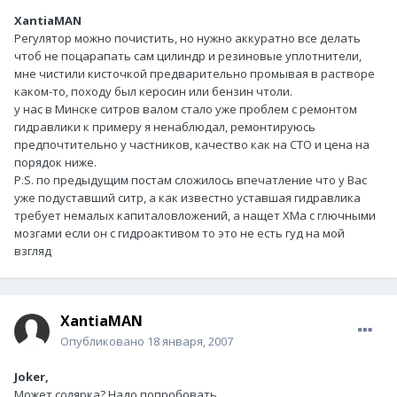
XantiaMAN
Регулятор можно почистить, но нужно аккуратно все делать
чтоб не поцарапать сам цилиндр и резиновые уплотнители,
мне чистили кисточкой предварительно промывая в растворе
каком-то, походу был керосин или бензин чтоли.
у нас в Минске ситров валом стало уже проблем с ремонтом
гидравлики к примеру я ненаблюдал, ремонтируюсь
предпочтительно у частников, качество как на СТО и цена на
порядок ниже.
Р.S. по предыдущим постам сложилось впечатление что у Вас
уже подуставший ситр, а как известно уставшая гидравлика
требует немалых капиталовложений, а нащет ХМа с глючными
мозгами если он с гидроактивом то это не есть гуд на мой
взгляд
XantiaMAN
Опубликовано
18 января, 2007
Joker,
Может солярка? Надо попробовать..