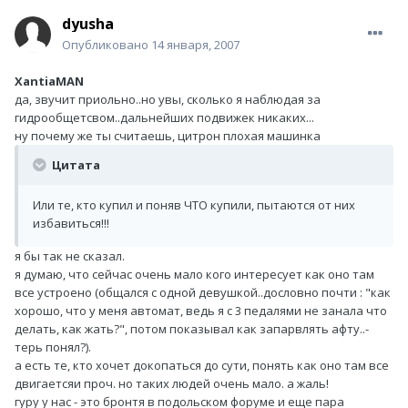
dyusha
Опубликовано
14 января, 2007
XantiaMAN
да, звучит приольно..но увы, сколько я наблюдая за
гидрообщетсвом..дальнейших подвижек никаких...
ну почему же ты считаешь, цитрон плохая машинка
Цитата
Или те, кто купил и поняв ЧТО купили, пытаются от них
избавиться!!!
я бы так не сказал.
я думаю, что сейчас очень мало кого интересует как оно там
все устроено (общался с одной девушкой..дословно почти : "как
хорошо, что у меня автомат, ведь я с 3 педалями не занала что
делать, как жать?", потом показывал как запарвлять афту..-
терь понял?).
а есть те, кто хочет докопаться до сути, понять как оно там все
двигаетсяи проч. но таких людей очень мало. а жаль!
гуру у нас - это бронтя в подольском форуме и еще пара