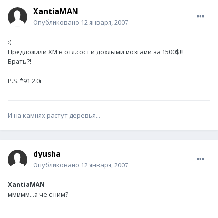
XantiaMAN
Опубликовано
12 января, 2007
:(
Предложили ХМ в отл.сост и дохлыми мозгами за 1500$!!!
Брать?!
P.S. *91 2.0i
И на камнях растут деревья...
dyusha
Опубликовано
12 января, 2007
XantiaMAN
ммммм...а че с ним?