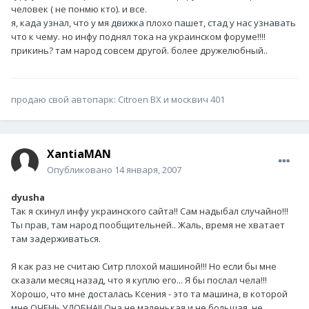
человек ( не понмю кто). и все.
я, када узнал, что у мя движка плохо пашет, стад у нас узнавать
что к чему. но инфу поднял тока на украинском форуме!!!!
прикинь? там народ совсем другой. более дружелюбный..
продаю свой автопарк: Citroen BX и москвич 401
XantiaMAN
Опубликовано
14 января, 2007
dyusha
Так я скинул инфу украинского сайта!! Сам надыбал случайно!!!
Ты прав, там народ пообщительней.. Жаль, время не хватает
там задерживаться.
Я как раз не считаю Ситр плохой машиной!!! Но если бы мне
сказали месяц назад, что я куплю его... Я бы послал чела!!!
Хорошо, что мне досталась Ксения - это та машина, в которой
мне ОЧЕНЬ УДОБНА!! Она не маленькая и не большая, не