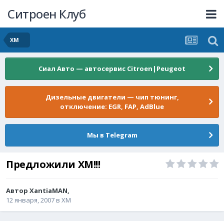
Ситроен Клуб
XM
Сиал Авто — автосервис Citroen|Peugeot
Дизельные двигатели — чип тюнинг,
отключение: EGR, FAP, AdBlue
Мы в Telegram
Предложили ХМ!!!
Автор
XantiaMAN
,
12 января, 2007
в
XM