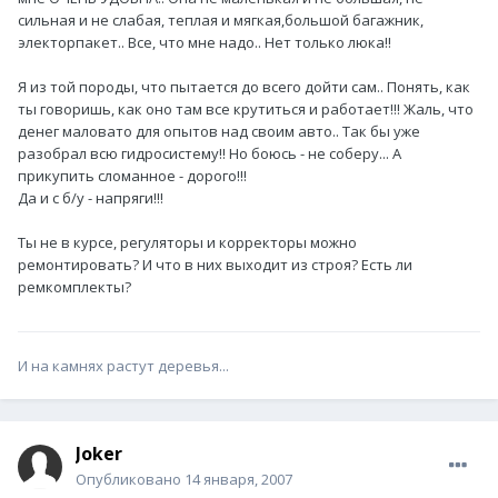
сильная и не слабая, теплая и мягкая,большой багажник,
электорпакет.. Все, что мне надо.. Нет только люка!!
Я из той породы, что пытается до всего дойти сам.. Понять, как
ты говоришь, как оно там все крутиться и работает!!! Жаль, что
денег маловато для опытов над своим авто.. Так бы уже
разобрал всю гидросистему!! Но боюсь - не соберу... А
прикупить сломанное - дорого!!!
Да и с б/у - напряги!!!
Ты не в курсе, регуляторы и корректоры можно
ремонтировать? И что в них выходит из строя? Есть ли
ремкомплекты?
И на камнях растут деревья...
Joker
Опубликовано
14 января, 2007