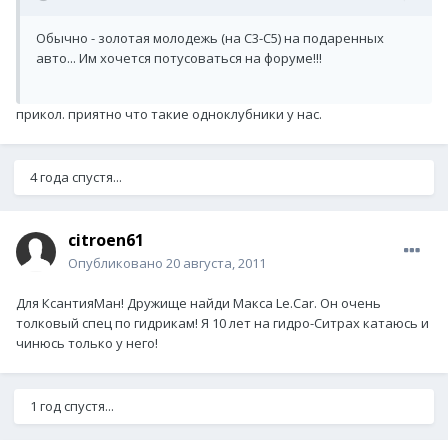
Обычно - золотая молодежь (на С3-С5) на подаренных
авто... Им хочется потусоваться на форуме!!!
прикол. приятно что такие одноклубники у нас.
4 года спустя...
citroen61
Опубликовано
20 августа, 2011
Для КсантияМан! Дружище найди Макса Le.Car. Он очень
толковый спец по гидрикам! Я 10 лет на гидро-Ситрах катаюсь и
чинюсь только у него!
1 год спустя...