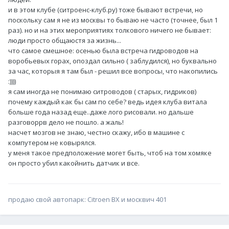
и в этом клубе (ситроенс-клуб.ру) тоже бывают встречи, но
поскольку сам я не из москвы то бываю не часто (точнее, был 1
раз). но и на этих мероприятиях толкового ничего не бывает:
люди просто общаюстя за жизнь...
что самое смешное: осенью была встреча гидроводов на
воробьевых горах, опоздал сильно ( заблудился), но буквально
за час, которыя я там был - решил все вопросы, что накопились
:))))
я сам иногда не понимаю ситроводов ( старых, гидриков)
почему каждый как бы сам по себе? ведь идея клуба витала
больше года назад еще..даже лого рисовали. но дальше
разговоррв дело не пошло. а жаль!
насчет мозгов не знаю, честно скажу, ибо в машине с
компутером не ковырялся.
у меня такое предположение могет быть, чтоб на том хомяке
он просто убил какойнить датчик и все.
продаю свой автопарк: Citroen BX и москвич 401