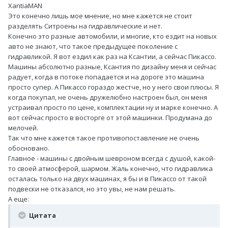
XantiaMAN
Это конечно лишь мое мнение, но мне кажется не стоит
разделять Ситроены на гидравлические и нет.
Конечно это разные автомобили, и многие, кто ездит на новых
авто не знают, что такое предыдущее поколение с
гидравликой. Я вот ездил как раз на Ксантии, а сейчас Пикассо.
Машины абсолютно разные, Ксантия по дизайну меня и сейчас
радует, когда в потоке попадается и на дороге это машина
просто супер. А Пикассо гораздо жестче, но у него свои плюсы. Я
когда покупал, не очень дружелюбно настроен был, он меня
устраивал просто по цене, комплектации ну и марке конечно. А
вот сейчас просто в восторге от этой машинки. Продумана до
мелочей.
Так что мне кажется такое противопоставление не очень
обосновано.
Главное - машины с двойным шевроном всегда с душой, какой-
то своей атмосферой, шармом. Жаль конечно, что гидравлика
осталась только на двух машинах, я бы и в Пикассо от такой
подвески не отказался, но это увы, не нам решать.
А еще:
Цитата