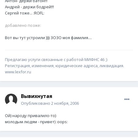
Антон- держи батон!!!
Андрей - держи бодрей!!!
Сергей тоже... :ROFL:
добавлено позже:
Вот вы тут устроили )))) ЗОЗО моя фамилия....
Предлагаю услуги связанные с работой МИФНС 46 ;)
Регистрация, изменения, юридические адреса, ликвидация.
www.lexfor.ru
Вывихнутая
Опубликовано
2 ноября, 2006
Ой) народу привалило-то)
молодым людям - привет) :oops: