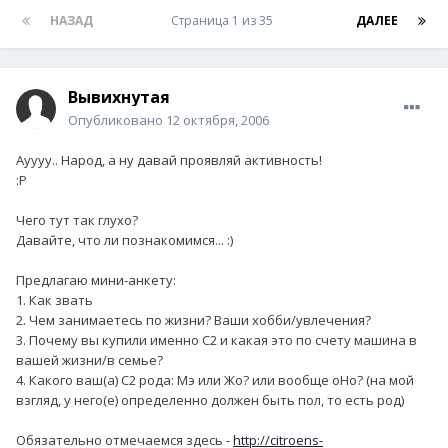
НАЗАД
Страница 1 из 35
ДАЛЕЕ
Вывихнутая
Опубликовано
12 октября, 2006
Ауууу.. Народ, а ну давай проявляй активность!
:P
Чего тут так глухо?
Давайте, что ли познакомимся... :)
Предлагаю мини-анкету:
1. Как звать
2. Чем занимаетесь по жизни? Ваши хобби/увлечения?
3. Почему вы купили именно С2 и какая это по счету машина в
вашей жизни/в семье?
4. Какого ваш(а) С2 рода: Мэ или Жо? или вообще оНо? (на мой
взгляд, у него(е) определенно должен быть пол, то есть род)
Обязательно отмечаемся здесь -
http://citroens-