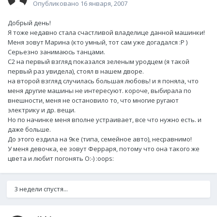
Опубликовано
16 января, 2007
Добрый день!
Я тоже недавно стала счастливой владелице данной машинки!
Меня зовут Марина (кто умный, тот сам уже догадался :P )
Серьезно занимаюсь танцами.
С2 на первый взгляд показался зеленым уродцем (я такой
первый раз увидела), стоял в нашем дворе.
на второй взгляд случилась большая любовь! и я поняла, что
меня другие машины не интересуют. короче, выбирала по
внешности, меня не остановило то, что многие ругают
электрику и др. вещи.
Но по начинке меня вполне устраивает, все что нужно есть. и
даже больше.
До этого ездила на 9ке (типа, семейное авто), несравнимо!
У меня девочка, ее зовут Ферраря, потому что она такого же
цвета и любит погонять O:-) :oops:
3 недели спустя...