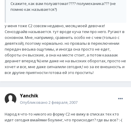
Скажите, как вам полуавтомат???? полумеханика??? (не
помню как называется?)
у меня тоже С2 совсем недавно, месяц моей девочке!
Сенсодрайв называется. тут вроде куча тем про него. Ругают в
основном. Мне, например, сравнить особо не с чем (только с
девяткой), поэтому нормально. но провалы в переключении
передач весьма ощутимы, и иногда она просто не едет,
обороты оч высокие, а она на месте стоит, а потом кааааак
деранет вперед %) или даже не на высоких оборотах, просто не
хочет и все, мне даже сигналили сегодня,! но за ее внешность и
все другие приятности готова ей это простить!
Yanchik
Опубликовано
2 февраля, 2007
Народ я что-то никого из форму С2 не вижу в списках тех кто
идет сегодня вмайями боулинг, что происходит? где вы все? :-(