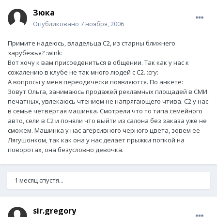
Зюка
Опубликовано
7 ноября, 2006
Примите надеюсь, владельца С2, из старны ближнего
зарубежья? :wink:
Вот хочу к вам присоедениться в общении. Так как у нас к
сожалению в клубе не так много людей с С2. :cry:
А вопросы у меня переодически появляются. По анкете:
Зовут Ольга, занимаюсь продажей рекламных площадей в СМИ
печатных, увлекаюсь чтением не напрягающего чтива. С2 у нас
в семье четвертая машинка. Смотрели что то типа семейного
авто, сели в С2 и поняли что выйти из салона без заказа уже не
сможем. Машинка у нас агерсивного черного цвета, зовем ее
Лягушонком, так как она у нас делает прыжки попкой на
поворотах, она безусловно девочка.
1 месяц спустя...
sir.gregory