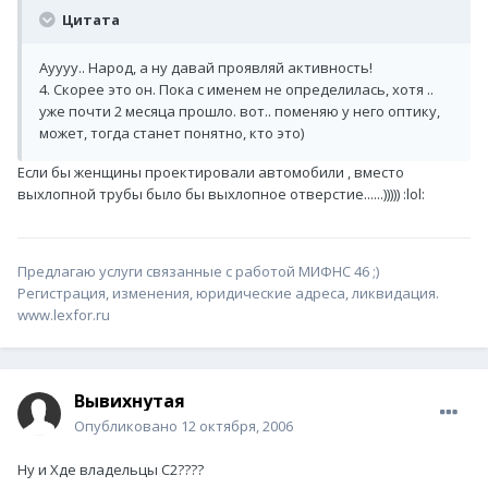
Цитата
Ауууу.. Народ, а ну давай проявляй активность!
4. Скорее это он. Пока с именем не определилась, хотя ..
уже почти 2 месяца прошло. вот.. поменяю у него оптику,
может, тогда станет понятно, кто это)
Если бы женщины проектировали автомобили , вместо
выхлопной трубы было бы выхлопное отверстие......))))) :lol:
Предлагаю услуги связанные с работой МИФНС 46 ;)
Регистрация, изменения, юридические адреса, ликвидация.
www.lexfor.ru
Вывихнутая
Опубликовано
12 октября, 2006
Ну и Хде владельцы С2????