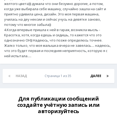
желтого цвета))) думала что они безумно дорогие, а потом,
когда уже выбирала себе машину, случайно зашла на сайт и
приятно удивила цена, дизайн. Это моя первая машина,
училась на деу нексии и сейчас учусь на девятке заново,
потому что многое забыла))
4.Когда впервые пришла к ней в гараж, возникла мысль -
Красотка, хотя, когда едешь и сидишь, то кажется что это
однозначно ОН)) Надеюсь, что позже определюсь точнее.
Жалко только, что моя малышка вчера не завелась.... надеюсь,
что это будет первая и последняя неприятность, которую я с
ней испытала.....
НАЗАД
Страница 1 из 35
ДАЛЕЕ
Для публикации сообщений
создайте учётную запись или
авторизуйтесь