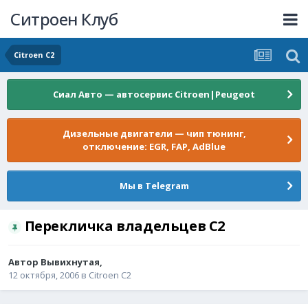
Ситроен Клуб
Citroen C2
Сиал Авто — автосервис Citroen|Peugeot
Дизельные двигатели — чип тюнинг,
отключение: EGR, FAP, AdBlue
Мы в Telegram
Перекличка владельцев С2
Автор
Вывихнутая
,
12 октября, 2006
в
Citroen C2