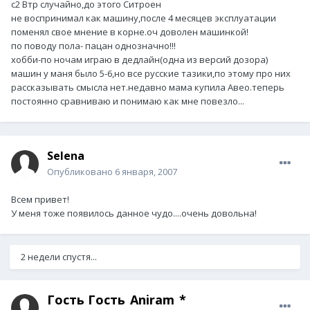
с2 Втр случайно,до этого Ситроен
не воспринимал как машину,после 4 месяцев эксплуатации
поменял свое мнение в корне.оч доволен машинкой!
по поводу пола- пацан однозначно!!!
хобби-по ночам играю в дедлайн(одна из версий дозора)
машин у маня было 5-6,но все русские тазики,по этому про них
рассказывать смысла нет.недавно мама купила Авео.теперь
постоянно сравниваю и понимаю как мне повезло...
Selena
Опубликовано
6 января, 2007
Всем привет!
У меня тоже появилось данное чудо....очень довольна!
2 недели спустя...
Гость Гость_Aniram_*