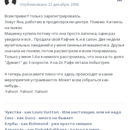
Опубликовано
22 декабря, 2006
Всем привет! только зарегистрировалсь.
Зовут Яна, работаю в продюсерском центре. Плаваю. Катаюсь
на лыжах.
Машинку купила потому-что она просто лапочка, одни раз
увидела и все... Продала свой Рафчик 4, и в салон. Две недели
мучительных ожиданий и у меня синенькая машиночка. Друзья
сначала не поняли, потом рассмотрели и всем понравилась.
Только у меня 1.4 и я немного расстроилась, что она ка-то долго
"Думает" до 3 скорости. А на 2л. Рафе летала побыстрее.
А теперь расскажите плизз что здесь происходит и какие
мероприятия устраиваются. Может всем собраться как-
нибудь...
:Yahoo!: :Yahoo!: :Yahoo!:
Чувства - как Louis Vuitton - Или настоящие, или не надо
Секс - как Gucci - много не бывает
Клубы - как Richmond - уже просто смешно
Алкоголь - как Dolce&Gabbana - только в меру