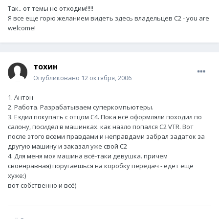
Так.. от темы не отходим!!!!!
Я все еще горю желанием видеть здесь владельцев С2 - you are
welcome!
тохин
Опубликовано
12 октября, 2006
1. Антон
2. Работа. Разрабатываем суперкомпьютеры.
3. Ездил покупать с отцом С4. Пока всё оформляли походил по
салону, посидел в машинках. как назло попался С2 VTR. Вот
после этого всеми правдами и неправдами забрал задаток за
другую машину и заказал уже свой С2
4. Для меня моя машина всё-таки девушка. причем
своенравная) поругаешься на коробку передач - едет ещё
хуже:)
вот собственно и всё)