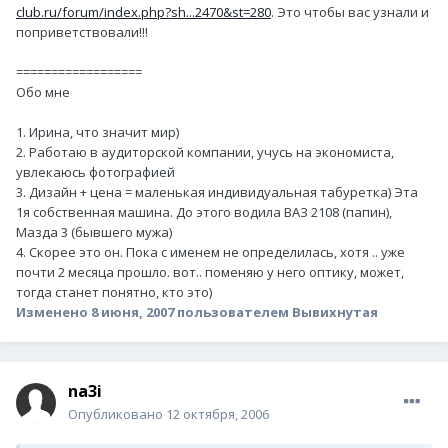
club.ru/forum/index.php?sh...2470&st=280
. Это чтобы вас узнали и
поприветствовали!!!
==================
Обо мне
1. Ирина, что значит мир)
2. Работаю в аудиторской компании, учусь на экономиста,
увлекаюсь фотографией
3. Дизайн + цена = маленькая индивидуальная табуретка) Эта
1я собственная машина. До этого водила ВАЗ 2108 (папин),
Мазда 3 (бывшего мужа)
4. Скорее это он. Пока с именем не определилась, хотя .. уже
почти 2 месяца прошло. вот.. поменяю у него оптику, может,
тогда станет понятно, кто это)
Изменено
8 июня, 2007
пользователем Вывихнутая
na3i
Опубликовано
12 октября, 2006