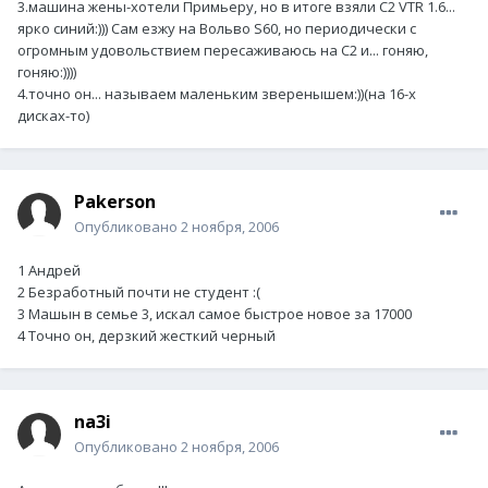
3.машина жены-хотели Примьеру, но в итоге взяли С2 VTR 1.6...
ярко синий:))) Сам езжу на Вольво S60, но периодически с
огромным удовольствием пересаживаюсь на С2 и... гоняю,
гоняю:))))
4.точно он... называем маленьким зверенышем:))(на 16-х
дисках-то)
Pakerson
Опубликовано
2 ноября, 2006
1 Андрей
2 Безработный почти не студент :(
3 Машын в семье 3, искал самое быстрое новое за 17000
4 Точно он, дерзкий жесткий черный
na3i
Опубликовано
2 ноября, 2006