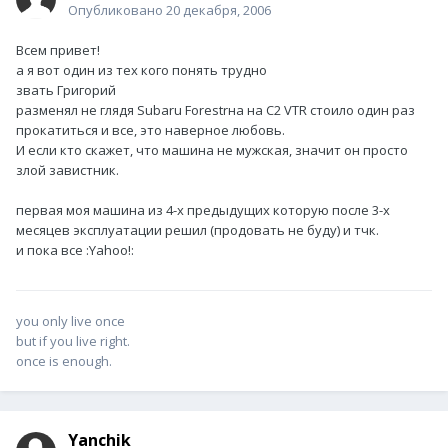
Опубликовано
20 декабря, 2006
Всем привет!
а я вот один из тех кого понять трудно
звать Григорий
разменял не глядя Subaru Forestrна на С2 VTR стоило один раз
прокатиться и все, это наверное любовь.
И если кто скажет, что машина не мужская, значит он просто
злой завистник.
первая моя машина из 4-х предыдущих которую после 3-х
месяцев эксплуатации решил (продовать не буду) и тчк.
и пока все :Yahoo!:
you only live once
but if you live right.
once is enough.
Yanchik