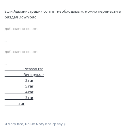
Если Администрация сочтет необходимым, можно перенести в
раздел Download
добавлено позже:
...
добавлено позже:
...
___________Picasso.rar
___________Berlingo.rar
____________2.rar
____________5.rar
____________4.rar
____________3.rar
________.rar
Я могу все, но не могу все сразу ))