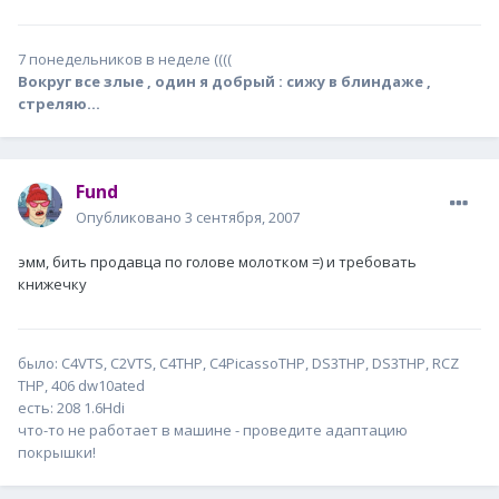
7 понедельников в неделе ((((
Вокруг все злые , один я добрый : сижу в блиндаже ,
стреляю...
Fund
Опубликовано
3 сентября, 2007
эмм, бить продавца по голове молотком =) и требовать
книжечку
было: С4VTS, C2VTS, C4THP, C4PicassoTHP, DS3THP, DS3THP, RCZ
THP, 406 dw10ated
есть: 208 1.6Hdi
что-то не работает в машине - проведите адаптацию
покрышки!