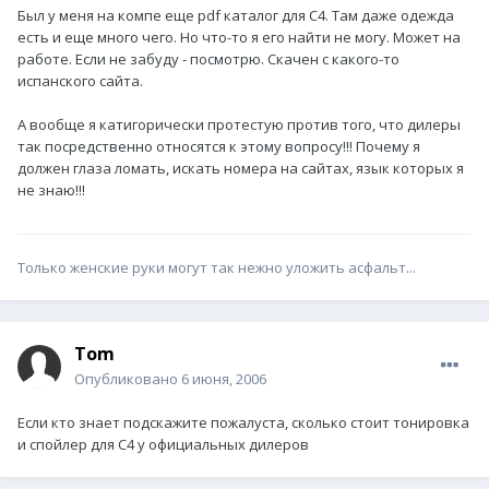
Был у меня на компе еще pdf каталог для С4. Там даже одежда
есть и еще много чего. Но что-то я его найти не могу. Может на
работе. Если не забуду - посмотрю. Скачен с какого-то
испанского сайта.
А вообще я катигорически протестую против того, что дилеры
так посредственно относятся к этому вопросу!!! Почему я
должен глаза ломать, искать номера на сайтах, язык которых я
не знаю!!!
Только женские руки могут так нежно уложить асфальт...
Tom
Опубликовано
6 июня, 2006
Если кто знает подскажите пожалуста, сколько стоит тонировка
и спойлер для С4 у официальных дилеров