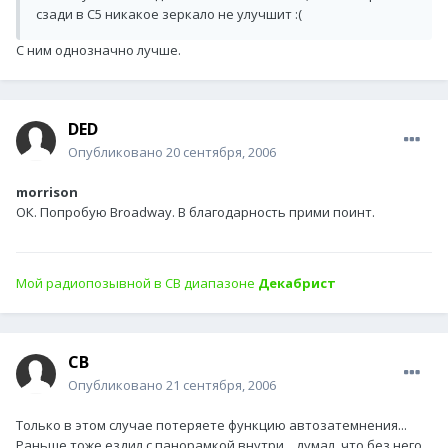
сзади в С5 никакое зеркало не улучшит :(
С ним однозначно лучше.
DED
Опубликовано
20 сентября, 2006
morrison
ОК. Попробую Broadway. В благодарность прими поинт.
Мой радиопозывной в СВ диапазоне
Декабрист
СВ
Опубликовано
21 сентября, 2006
Только в этом случае потеряете функцию автозатемнения...
Раньше тоже ездил с панорамкой внутри... думал, что без него