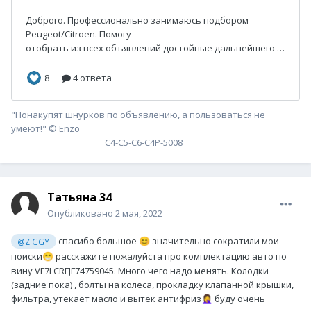
"Понакупят шнурков по объявлению, а пользоваться не
умеют!" © Enzo
С4-С5-С6-С4P-5008
Татьяна 34
Опубликовано
2 мая, 2022
спасибо большое
значительно сократили мои
@ZIGGY
😊
поиски
расскажите пожалуйста про комплектацию авто по
😁
вину VF7LCRFJF74759045. Много чего надо менять. Колодки
(задние пока) , болты на колеса, прокладку клапанной крышки,
фильтра, утекает масло и вытек антифриз
буду очень
🤦‍♀️