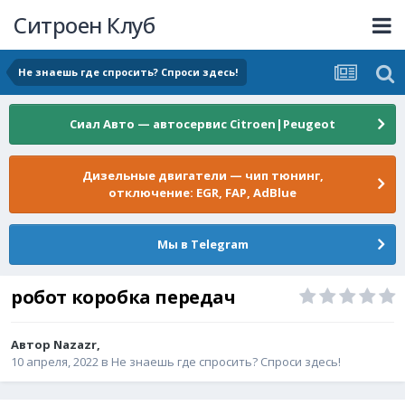
Ситроен Клуб
Не знаешь где спросить? Спроси здесь!
Сиал Авто — автосервис Citroen|Peugeot
Дизельные двигатели — чип тюнинг,
отключение: EGR, FAP, AdBlue
Мы в Telegram
робот коробка передач
Автор
Nazazr
,
10 апреля, 2022
в
Не знаешь где спросить? Спроси здесь!