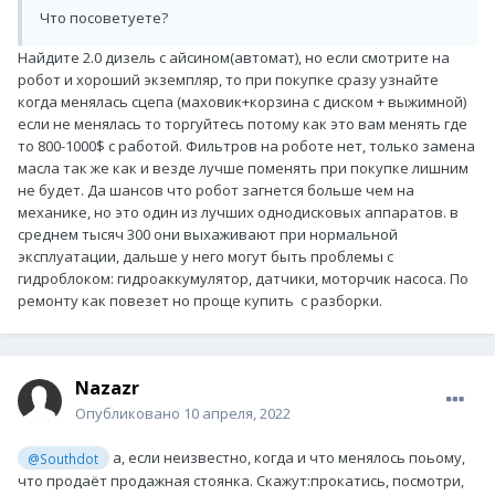
Что посоветуете?
Найдите 2.0 дизель с айсином(автомат), но если смотрите на
робот и хороший экземпляр, то при покупке сразу узнайте
когда менялась сцепа (маховик+корзина с диском + выжимной)
если не менялась то торгуйтесь потому как это вам менять где
то 800-1000$ с работой. Фильтров на роботе нет, только замена
масла так же как и везде лучше поменять при покупке лишним
не будет. Да шансов что робот загнется больше чем на
механике, но это один из лучших однодисковых аппаратов. в
среднем тысяч 300 они выхаживают при нормальной
эксплуатации, дальше у него могут быть проблемы с
гидроблоком: гидроаккумулятор, датчики, моторчик насоса. По
ремонту как повезет но проще купить с разборки.
Nazazr
Опубликовано
10 апреля, 2022
а, если неизвестно, когда и что менялось поьому,
@Southdot
что продаёт продажная стоянка. Скажут:прокатись, посмотри,