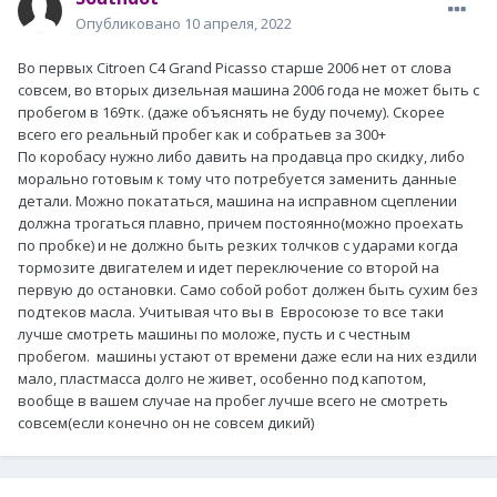
Опубликовано
10 апреля, 2022
Во первых Citroen C4 Grand Picasso старше 2006 нет от слова
совсем, во вторых дизельная машина 2006 года не может быть с
пробегом в 169тк. (даже объяснять не буду почему). Скорее
всего его реальный пробег как и собратьев за 300+
По коробасу нужно либо давить на продавца про скидку, либо
морально готовым к тому что потребуется заменить данные
детали. Можно покататься, машина на исправном сцеплении
должна трогаться плавно, причем постоянно(можно проехать
по пробке) и не должно быть резких толчков с ударами когда
тормозите двигателем и идет переключение со второй на
первую до остановки. Само собой робот должен быть сухим без
подтеков масла. Учитывая что вы в Евросоюзе то все таки
лучше смотреть машины по моложе, пусть и с честным
пробегом. машины устают от времени даже если на них ездили
мало, пластмасса долго не живет, особенно под капотом,
вообще в вашем случае на пробег лучше всего не смотреть
совсем(если конечно он не совсем дикий)