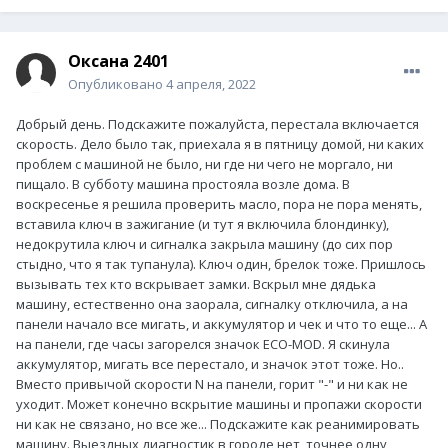
Оксана 2401
Опубликовано
4 апреля, 2022
Добрый день. Подскажите пожалуйста, перестала включается
скорость. Дело было так, приехала я в пятницу домой, ни каких
проблем с машиной не было, ни где ни чего не моргало, ни
пищало. В субботу машина простояла возле дома. В
воскресенье я решила проверить масло, пора не пора менять,
вставила ключ в зажигание (и тут я включила блондинку),
недокрутила ключ и сигналка закрыла машину (до сих пор
стыдно, что я так тупанула). Ключ один, брелок тоже. Пришлось
вызывать тех кто вскрывает замки. Вскрыл мне дядька
машину, естественно она заорала, сигналку отключила, а на
панели начало все мигать, и аккумулятор и чек и что то еще... А
на панели, где часы загорелся значок ECO-MOD. Я скинула
аккумулятор, мигать все перестало, и значок этот тоже. Но..
Вместо привычой скорости N на панели, горит "-" и ни как не
уходит. Может конечно вскрытие машины и пропажи скорости
ни как не связано, но все же... Подскажите как реанимировать
машину. Выездных диагностик в городе нет, точнее одну