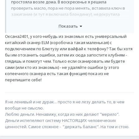
простояла возле дома. В воскресенье я решила
проверить масло, пора не пора менять, вставила ключ в
зажигание (и тут я включила блондинку), недокрутила
ключ и сигналка закрыла машину (до сих пор стыдно, что я
Показать
так тупанула). Ключ один, брелок тоже. Пришлось
вызывать тех кто вскрывает замки. Вскрыл мне дядька
Оксана2401, у кого-нибудь из знакомых есть универсальный
машину, естественно она заорала, сигналку отключила, а
китайский сканер ELM (коробочка такая маленькая) с
на панели начало все мигать, и аккумулятор и чек и что то
подключением по Блютузу или вайфай к телефону? Так бы хотя
еще... А на панели, где часы загорелся значок ECO-MOD. Я
бы им отсканить ошибки, затем их сюда запостите клубням -
скинула аккумулятор, мигать все перестало, и значок этот
глядишь и помогут чем. Только если сканировать им будете
тоже. Но.. Вместо привычой скорости N на панели, горит "-
сами (или кто из знакомых) - не удаляйте ошибки (у этого
" и ни как не уходит. Может конечно вскрытие машины и
копеечного сканера есть такая функция) пока из не
пропажи скорости ни как не связано, но все же...
перепишите себе!
Подскажите как реанимировать машину. Выездных
диагностик в городе нет, точнее одну нашла, они как
услышали какая машина, сказали помочь вам не можем.
P.s.: машина ситроен с2, 2004г, робот. Еще: коробка, диск
Я не ленивый и не дурак... просто я не лезу делать то, в чем
сцепления, актуатор (2 штуки) поменяны в ноябре того
вообще не смыслю.
года.
Люблю деньги. Ненавижу, когда из них делают "мерило".
Деньги испепеляют систему НАСТОЯЩИХ человеческих
ценностей. Самое сложное - "держать баланс". На том и стою.