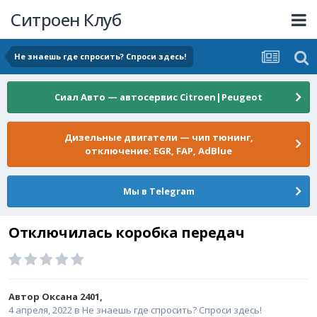
Ситроен Клуб
Не знаешь где спросить? Спроси здесь!
Сиал Авто — автосервис Citroen|Peugeot
Дизельные двигатели — чип тюнинг,
отключение: EGR, FAP, AdBlue
Мы в Telegram
Отключилась коробка передач
Автор
Оксана 2401
,
4 апреля, 2022
в
Не знаешь где спросить? Спроси здесь!