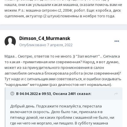
нашла, они как услышали какая машина, сказали помочь вам не
можем. P.s.: машина ситроен с2, 2004г, робот. Еще: коробка, диск
сцепления, актуатор (2 штуки) поменяны в ноябре того года.
Dimson_C4_Murmansk
Опубликовано
7 апреля, 2022
Мдаа... Смотрю, ответов то не много. )) "Зал молчит"... Сигналка
то какая - примитивная или современная? Народ, я вот думаю,
может из-за принудительного проникновения в салон
автомобиля сигналка блокировала робота (если современная)?
Тут надо и с сигнальщиками советоваться, и ошибки скидывать
"народными" методами (раз диагностов нет нормальных).
В 04.04.2022 в 09:53,
Оксана 2401
сказал:
Добрый день. Подскажите пожалуйста, перестала
включается скорость. Дело было так, приехала я в
пятницу домой, ни каких проблем с машиной не было, ни
где ни чего не моргало, ни пищало. В субботу машина