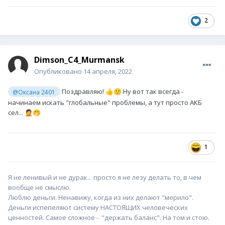
2
Dimson_C4_Murmansk
Опубликовано
14 апреля, 2022
Поздравляю!
Ну вот так всегда -
@Оксана 2401
👍
🙂
начинаем искать "глобальные" проблемы, а тут просто АКБ
сел...
🤦
🤭
1
Я не ленивый и не дурак... просто я не лезу делать то, в чем
вообще не смыслю.
Люблю деньги. Ненавижу, когда из них делают "мерило".
Деньги испепеляют систему НАСТОЯЩИХ человеческих
ценностей. Самое сложное - "держать баланс". На том и стою.