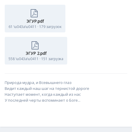
ЭГУР.pdf
61 \u043a\u0411
·
179 загрузок
ЭГУР 2.pdf
558 \u043a\u0411
·
151 загрузка
Природа мудра, и Всевышнего глаз
Видит каждый наш шаг на тернистой дороге
Наступает момент, когда каждый из нас
У последней черты вспоминает о Боге...