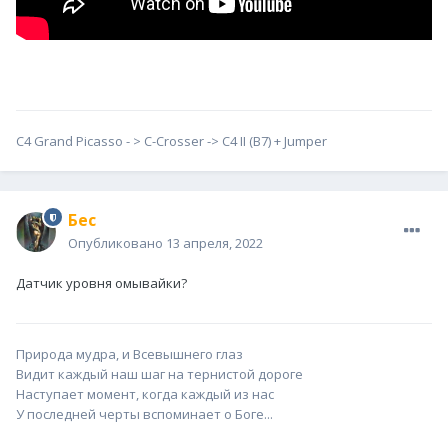
С4 Grand Picasso - > С-Сrosser -> C4 II (B7) + Jumper
Бес
Опубликовано
13 апреля, 2022
Датчик уровня омывайки?
Природа мудра, и Всевышнего глаз
Видит каждый наш шаг на тернистой дороге
Наступает момент, когда каждый из нас
У последней черты вспоминает о Боге...