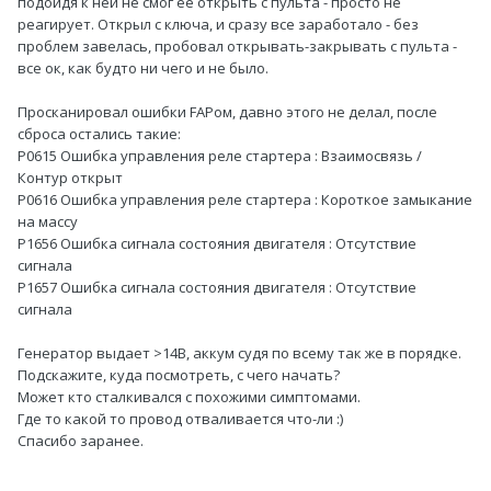
подойдя к ней не смог ее открыть с пульта - просто не
реагирует. Открыл с ключа, и сразу все заработало - без
проблем завелась, пробовал открывать-закрывать с пульта -
все ок, как будто ни чего и не было.
Просканировал ошибки FAPом, давно этого не делал, после
сброса остались такие:
P0615 Ошибка управления реле стартера : Взаимосвязь /
Контур открыт
P0616 Ошибка управления реле стартера : Короткое замыкание
на массу
P1656 Ошибка сигнала состояния двигателя : Отсутствие
сигнала
P1657 Ошибка сигнала состояния двигателя : Отсутствие
сигнала
Генератор выдает >14В, аккум судя по всему так же в порядке.
Подскажите, куда посмотреть, с чего начать?
Может кто сталкивался с похожими симптомами.
Где то какой то провод отваливается что-ли
:)
Спасибо заранее.