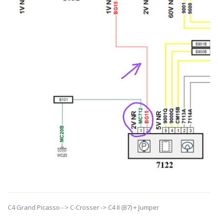
С4 Grand Picasso - > С-Сrosser -> C4 II (B7) + Jumper