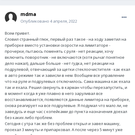
mdma
Опубликовано
4 апреля, 2022
Всем привет.
Словил странный глюк, первый раз такое - на ходу заметил на
приборке вместо установки скорости на лимитаторе -
прочерки, пытаюсь поменять с руля - нет реакции, хочу
включить поворотник - не включаются (хотя рычаг понятное
дело нажал), дальше больше - нет гудка, нет реакции на
подрулевой, отвечающий за щетки стеклоочистителя - как ехал
в авто режиме так и зависли в нем. Вообщем все управление
что на руле и подрулевых отключилось. Сама машина как ехала
так и ехала. Решил свернуть в карман чтобы перезапустить, и
в момент когда я уже плавно в него заруливал все
восстанавливается, появляются данные лимитера на приборке,
снова реагирует на все подрулевые. Я подумал что мало ли, не
заведусь и еще час с копейками до пункта назначения доехал
без каких либо проблем.
Сегодня с утра так же без проблем открыл и завел машину,
проехал 3 минуты и припарковал. А после через 5 минут уже