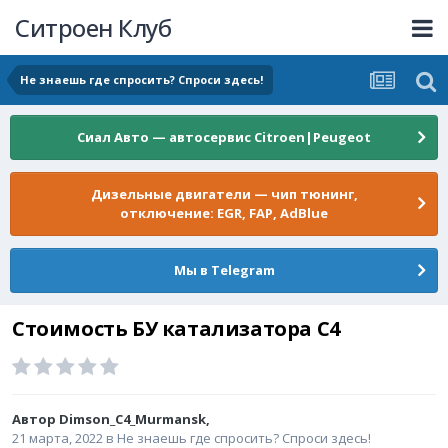
Ситроен Клуб
Не знаешь где спросить? Спроси здесь!
Сиал Авто — автосервис Citroen|Peugeot
Дизельные двигатели — чип тюнинг,
отключение: EGR, FAP, AdBlue
Мы в Telegram
Стоимость БУ катализатора С4
Автор
Dimson_C4_Murmansk
,
21 марта, 2022
в
Не знаешь где спросить? Спроси здесь!