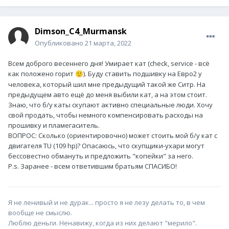
Dimson_C4_Murmansk
Опубликовано
21 марта, 2022
Всем доброго весеннего дня! Умирает кат (check, service - всё
как положено горит
). Буду ставить подшивку на Евро2 у
🙂
человека, который шил мне предыдущий такой же Ситр. На
предыдущем авто ещё до меня выбили кат, а на этом стоит.
Знаю, что б/у каты скупают активно специальные люди. Хочу
свой продать, чтобы немного компенсировать расходы на
прошивку и пламегаситель.
ВОПРОС: Сколько (ориентировочно) может стоить мой б/у кат с
двигателя TU (109 hp)? Опасаюсь, что скупщики-ухари могут
бессовестно обмануть и предложить "копейки" за него.
P.s. Заранее - всем ответившим братьям СПАСИБО!
Я не ленивый и не дурак... просто я не лезу делать то, в чем
вообще не смыслю.
Люблю деньги. Ненавижу, когда из них делают "мерило".