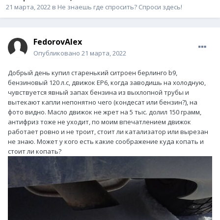
21 марта, 2022
в
Не знаешь где спросить? Спроси здесь!
FedorovAlex
Опубликовано
21 марта, 2022
Добрый день купил старенький ситроен берлинго b9,
бензиновый 120 л.с, движок EP6, когда заводишь на холодную,
чувствуется явный запах бензина из выхлопной трубы и
вытекают капли непонятно чего (кондесат или бензин?), на
фото видно. Масло движок не жрет на 5 тыс. долил 150 грамм,
антифриз тоже не уходит, по моим впечатлением движок
работает ровно и не троит, стоит ли катализатор или вырезан
не знаю. Может у кого есть какие соображение куда копать и
стоит ли копать?