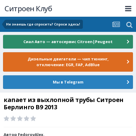
Ситроен Клуб
Не знаешь где спросить? Спроси здесь!
Сиал Авто — автосервис Citroen|Peugeot
Дизельные двигатели — чип тюнинг,
отключение: EGR, FAP, AdBlue
Мы в Telegram
капает из выхлопной трубы Ситроен
Берлинго B9 2013
Автор
FedorovAlex
,