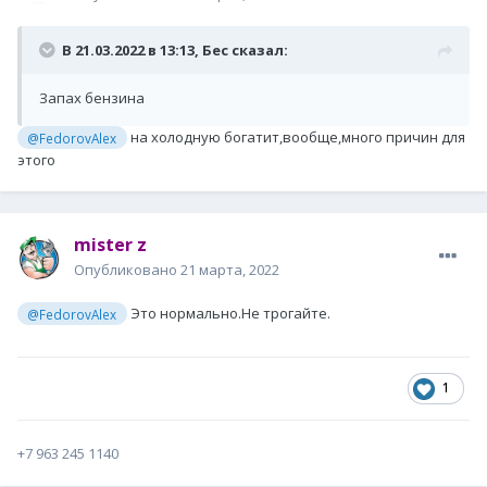
В 21.03.2022 в 13:13,
Бес
сказал:
Запах бензина
на холодную богатит,вообще,много причин для
@FedorovAlex
этого
mister z
Опубликовано
21 марта, 2022
Это нормально.Не трогайте.
@FedorovAlex
1
+7 963 245 1140