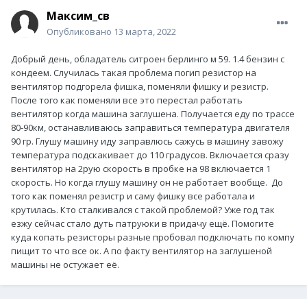
Максим_cв
Опубликовано
13 марта, 2022
Добрый день, обладатель ситроен берлинго м 59. 1.4 бензин с
кондеем. Случилась такая проблема погип резистор на
вентилятор подгорела фишка, поменяли фишку и резистр.
После того как поменяли все это перестал работать
вентилятор когда машина заглушена. Получается еду по трассе
80-90км, останавливаюсь заправиться температура двигателя
90 гр. Глушу машину иду заправлюсь сажусь в машину завожу
температура подскакивает до 110 градусов. Включается сразу
вентилятор на 2рую скорость в пробке на 98 включается 1
скорость. Но когда глушу машину он не работает вообще. До
того как поменял резистр и саму фишку все работала и
крутилась. Кто сталкивался с такой проблемой? Уже год так
езжу сейчас стало дуть патруюки в придачу ещё. Помогите
куда копать резисторы разные пробовал подключать по компу
пищит то что все ок. А по факту вентилятор на заглушеной
машины не остужает её.