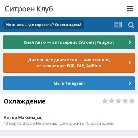
Ситроен Клуб
Не знаешь где спросить? Спроси здесь!
Сиал Авто — автосервис Citroen|Peugeot
Дизельные двигатели — чип тюнинг,
отключение: EGR, FAP, AdBlue
Мы в Telegram
Охлаждение
Автор
Максим_cв
,
13 марта, 2022
в
Не знаешь где спросить? Спроси здесь!