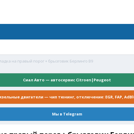
адка на правый порог + брызговик Берлинго В9
Сиал Авто — автосервис Citroen|Peugeot
изельные двигатели — чип тюнинг, отключение: EGR, FAP, AdBl
Мы в Telegram