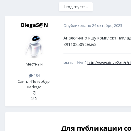
1 год спустя...
OlegaS@N
Опубликовано
24 октября, 2023
Аналогично ищу комплект накла
891102509семь3
мы на drive2
http://www.drive2.ru/r/c
Местный
184
Сангкт-Петербург
Berlingo
7J
5FS
Для публикации со