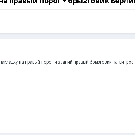
а правый порог + брызговик Берли
акладку на правый порог и задний правый брызговик на Ситроен