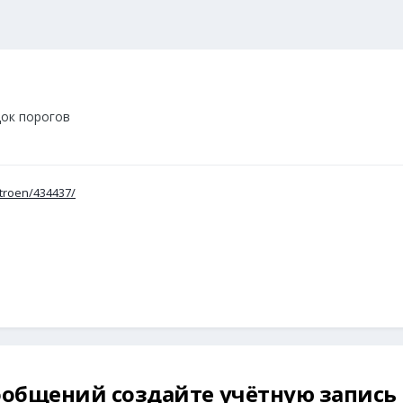
док порогов
itroen/434437/
общений создайте учётную запись