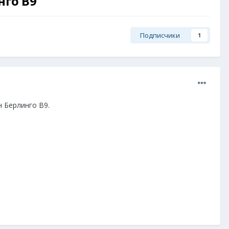
нго В9
Подписчики
1
 Берлинго В9.