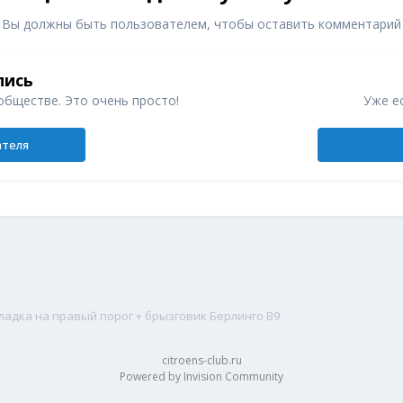
Вы должны быть пользователем, чтобы оставить комментарий
пись
обществе. Это очень просто!
Уже ес
ателя
адка на правый порог + брызговик Берлинго В9
citroens-club.ru
Powered by Invision Community