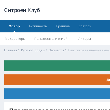
Ситроен Клуб
Обзор
Активность
Правила
Chatbox
Модераторы
Пользователи онлайн
Лидеры
Главная
Куплю/Продам
Запчасти
Пластиковая внешняя накл
Д