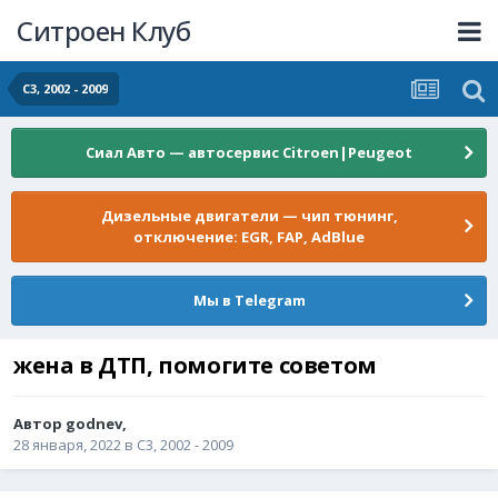
Ситроен Клуб
C3, 2002 - 2009
Сиал Авто — автосервис Citroen|Peugeot
Дизельные двигатели — чип тюнинг,
отключение: EGR, FAP, AdBlue
Мы в Telegram
жена в ДТП, помогите советом
Автор
godnev
,
28 января, 2022
в
C3, 2002 - 2009