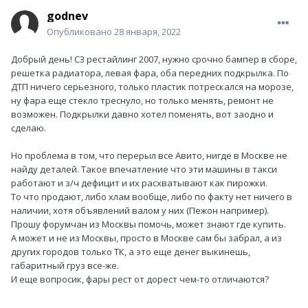
godnev
Опубликовано
28 января, 2022
Добрый день! С3 рестайлинг 2007, нужно срочно бампер в сборе,
решетка радиатора, левая фара, оба передних подкрылка. По
ДТП ничего серьезного, только пластик потрескался на морозе,
ну фара еще стекло треснуло, но только менять, ремонт не
возможен. Подкрылки давно хотел поменять, вот заодно и
сделаю.
Но проблема в том, что перерыл все Авито, нигде в Москве не
найду деталей. Такое впечатление что эти машины в такси
работают и з/ч дефицит и их расхватывают как пирожки.
То что продают, либо хлам вообще, либо по факту нет ничего в
наличии, хотя объявлений валом у них (Пежон например).
Прошу форумчан из Москвы помочь, может знают где купить.
А может и не из Москвы, просто в Москве сам бы забрал, а из
других городов только ТК, а это еще денег выкинешь,
габаритный груз все-же.
И еще вопросик, фары рест от дорест чем-то отличаются?