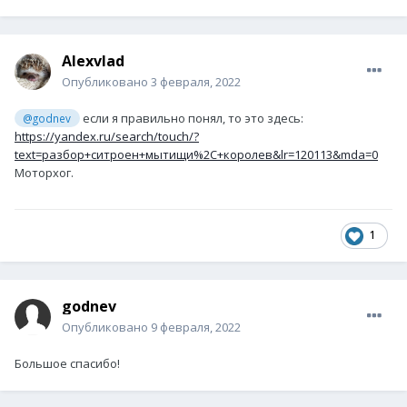
Alexvlad
Опубликовано
3 февраля, 2022
если я правильно понял, то это здесь:
@godnev
https://yandex.ru/search/touch/?
text=разбор+ситроен+мытищи%2C+королев&lr=120113&mda=0
Моторхог.
1
godnev
Опубликовано
9 февраля, 2022
Большое спасибо!