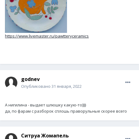
https://www.livemaster.ru/pawtteryceramics
godnev
Опубликовано
31 января, 2022
А нигилина - выдает шлюшку какую-то))))
да, по фарам с разборок сплошь праворульные скорее всего
Ситруа Жомапель