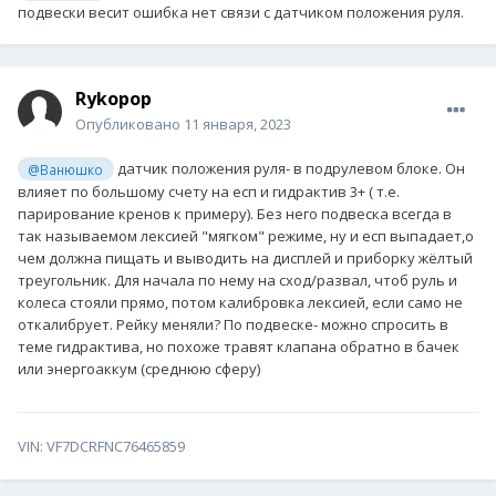
подвески весит ошибка нет связи с датчиком положения руля.
Rykopop
Опубликовано
11 января, 2023
датчик положения руля- в подрулевом блоке. Он
@Ванюшко
влияет по большому счету на есп и гидрактив 3+ ( т.е.
парирование кренов к примеру). Без него подвеска всегда в
так называемом лексией "мягком" режиме, ну и есп выпадает,о
чем должна пищать и выводить на дисплей и приборку жёлтый
треугольник. Для начала по нему на сход/развал, чтоб руль и
колеса стояли прямо, потом калибровка лексией, если само не
откалибрует. Рейку меняли? По подвеске- можно спросить в
теме гидрактива, но похоже травят клапана обратно в бачек
или энергоаккум (среднюю сферу)
VIN: VF7DCRFNC76465859