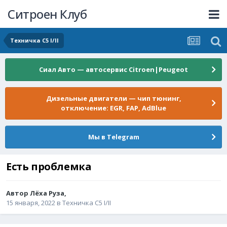
Ситроен Клуб
Техничка C5 I/II
Сиал Авто — автосервис Citroen|Peugeot
Дизельные двигатели — чип тюнинг,
отключение: EGR, FAP, AdBlue
Мы в Telegram
Есть проблемка
Автор
Лёха Руза
,
15 января, 2022
в
Техничка C5 I/II