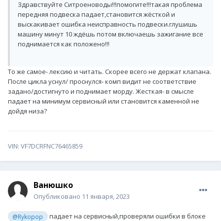
Здравствуйте Ситроеноводы!!!помогите!!!такая проблема
передняя подвеска падает,становится жёсткой и
выскакивает ошибка неисправность подвески.глушишь
машину минут 10 ждёшь потом включаешь зажигание все
поднимается как положено!!!
То же самое- лексию и читать. Скорее всего не держат клапана.
После цикла уснул/ проснулся- комп видит не соответствие
задано/достигнуто и поднимает морду. Жесткая- в смысле
падает на минимум сервисный или становится каменной не
дойдя низа?
VIN: VF7DCRFNC76465859
Ванюшко
Опубликовано
11 января, 2023
падает на сервисный,проверяли ошибки в блоке
@Rykopop