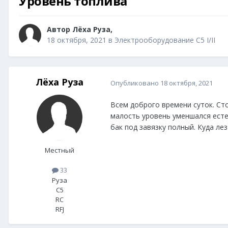
Уровень топлива
Автор
Лёха Руза
,
18 октября, 2021
в
Электрооборудование C5 I/II
Лёха Руза
Опубликовано
18 октября, 2021
Всем доброго времени суток. Сто
малость уровень уменшался есте
бак под завязку полный. Куда ле
Местный
33
Руза
C5
RC
RFJ