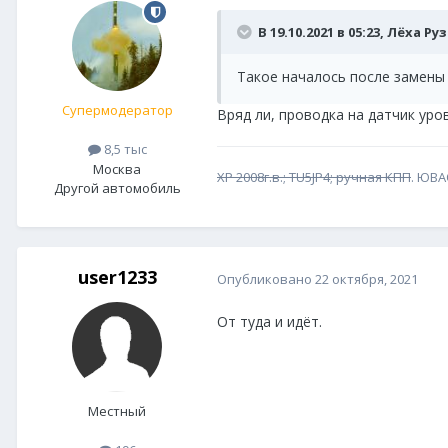
В 19.10.2021 в 05:23,
Лёха Руз
Такое началось после замены
Супермодератор
Вряд ли, проводка на датчик уро
8,5 тыс
Москва
XP 2008г.в.; TU5JP4; ручная КПП
. ЮВ
Другой автомобиль
user1233
Опубликовано
22 октября, 2021
От туда и идёт.
Местный