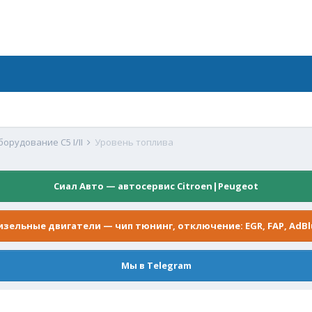
орудование C5 I/II
Уровень топлива
Сиал Авто — автосервис Citroen|Peugeot
изельные двигатели — чип тюнинг, отключение: EGR, FAP, AdBl
Мы в Telegram