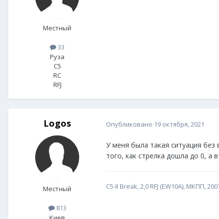
Местный
33
Руза
C5
RC
RFJ
Logos
Опубликовано
19 октября, 2021
У меня была такая ситуация без 
того, как стрелка дошла до 0, а 
С5-II Break, 2,0 RFJ (EW10A), МКПП, 2007
Местный
813
Киев