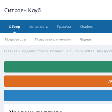
Ситроен Клуб
Обзор
Активность
Правила
Chatbox
Модераторы
Пользователи онлайн
Лидеры
Главная
Модели Citroen
Citroen C5
С5, 2001 - 2008
Электрооб
Д