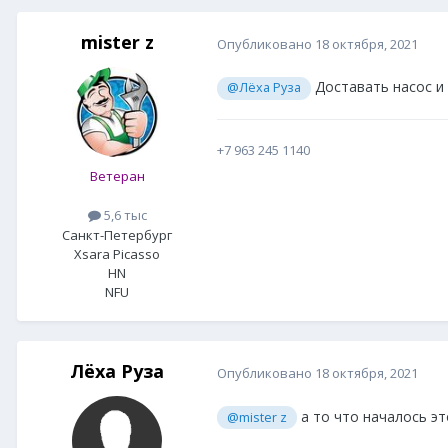
mister z
Опубликовано
18 октября, 2021
Доставать насос и 
@Лёха Руза
+7 963 245 1140
Ветеран
5,6 тыс
Санкт-Петербург
Xsara Picasso
HN
NFU
Лёха Руза
Опубликовано
18 октября, 2021
а то что началось эт
@mister z