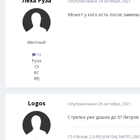
Лёха Руза
Опубликовано
24 октября, 2021
Может у кого есть после замены
Местный
33
Руза
C5
RC
RFJ
Logos
Опубликовано
25 октября, 2021
Стрелка уже дошла до 0? Литров 
С5-II Break, 2,0 RFJ (EW10A), МКПП, 2007