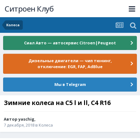
Ситроен Клуб
Колеса
Сиал Авто — автосервис Citroen|Peugeot
Дизельные двигатели — чип тюнинг,
отключение: EGR, FAP, AdBlue
Мы в Telegram
Зимние колеса на С5 l и ll, C4 R16
Автор
yaschig
,
7 декабря, 2018
в
Колеса