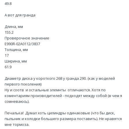
49.8
А вот для гранда
Длина, мм
155.2
Проверочное значение
E990R-02A0112/3837
Толщина, мм
17
Ширина, мм
61.9
Диаметр диска у короткого 268 у гранда 290. (как у моделей
первого поколения)
Ну и соотв и остальные элемнты отличаются. Хотя по
коментариям производителей - подходят между собой (в чем я
сомневаюсь).
Печалька! Думал хоть цилиндры одинаковые (что бы диск,
пыльник и колодки большего размера поставить). Не нравятся
мне тормоза.