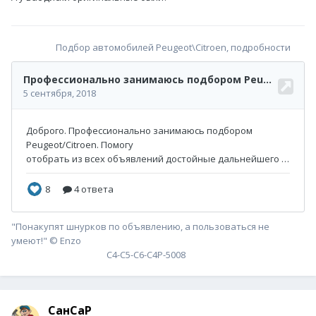
Подбор автомобилей Peugeot\Citroen, подробности
"Понакупят шнурков по объявлению, а пользоваться не
умеют!" © Enzo
С4-С5-С6-С4P-5008
СанСаР