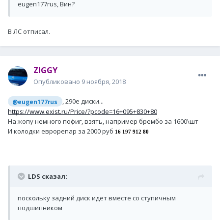
eugen177rus, Вин?
В ЛС отписал.
ZIGGY
Опубликовано
9 ноября, 2018
, 290е диски...
@eugen177rus
https://www.exist.ru/Price/?pcode=16+095+830+80
На жопу немного пофиг, взять, например брембо за 1600\шт
И колодки еврорепар за 2000 руб
16 197 912 80
LDS сказал:
поскольку задний диск идет вместе со ступичным
подшипником