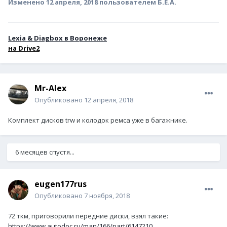
Изменено
12 апреля, 2018
пользователем Б.Е.А.
Lexia & Diagbox в Воронеже
н
а Drive2
Mr-Alex
Опубликовано
12 апреля, 2018
Комплект дисков trw и колодок ремса уже в багажнике.
6 месяцев спустя...
eugen177rus
Опубликовано
7 ноября, 2018
72 ткм, приговорили передние диски, взял такие:
https://www.autodoc.ru/man/166/part/6147210