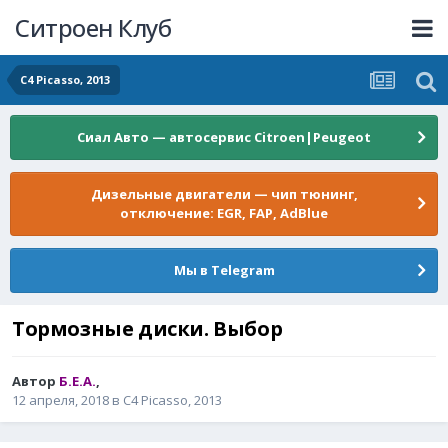
Ситроен Клуб
C4 Picasso, 2013
Сиал Авто — автосервис Citroen|Peugeot
Дизельные двигатели — чип тюнинг,
отключение: EGR, FAP, AdBlue
Мы в Telegram
Тормозные диски. Выбор
Автор
Б.Е.А.
,
12 апреля, 2018
в
C4 Picasso, 2013