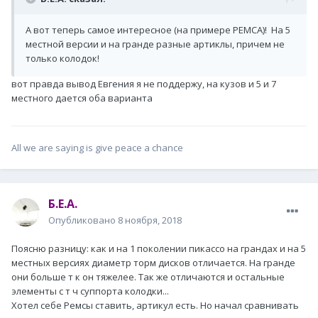
А вот теперь самое интересное (на примере РЕМСА)! На 5
местной версии и на гранде разные артиклы, причем не
только колодок!
вот правда вывод Евгения я не поддержу, на кузов и 5 и 7
местного дается оба варианта
All we are saying is give peace a chance
Б.Е.А.
Опубликовано
8 ноября, 2018
Поясню разницу: как и на 1 поколении пикассо на грандах и на 5
местных версиях диаметр торм дисков отличается. На гранде
они больше т к он тяжелее. Так же отличаются и остальные
элементы с т ч суппорта колодки...
Хотел себе Ремсы ставить, артикул есть. Но начал сравнивать