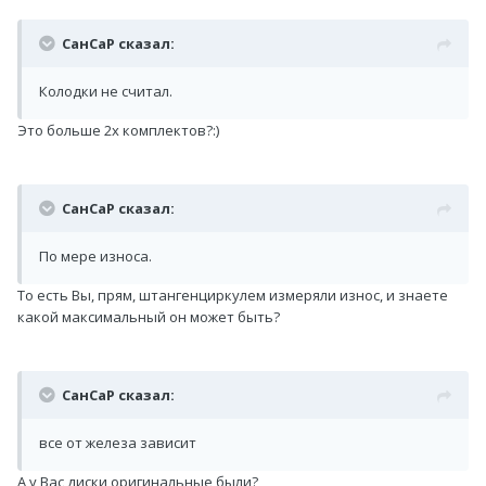
СанСаР сказал:
Колодки не считал.
Это больше 2х комплектов?:)
СанСаР сказал:
По мере износа.
То есть Вы, прям, штангенциркулем измеряли износ, и знаете
какой максимальный он может быть?
СанСаР сказал:
все от железа зависит
А у Вас диски оригинальные были?