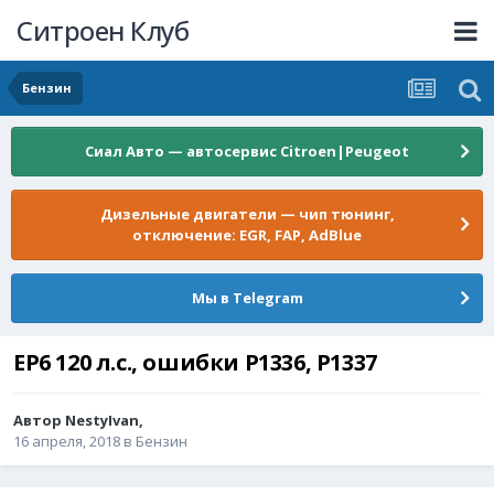
Ситроен Клуб
Бензин
Сиал Авто — автосервис Citroen|Peugeot
Дизельные двигатели — чип тюнинг,
отключение: EGR, FAP, AdBlue
Мы в Telegram
EP6 120 л.с., ошибки P1336, P1337
Автор
NestyIvan
,
16 апреля, 2018
в
Бензин