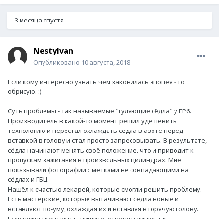
3 месяца спустя...
NestyIvan
Опубликовано
10 августа, 2018
Если кому интересно узнать чем законилась эпопея - то
обрисую. :)
Суть проблемы - так называемые "гуляющие сёдла" у EP6.
Производитель в какой-то момент решил удешевить
технологию и перестал охлаждать сёдла в азоте перед
вставкой в голову и стал просто запресовывать. В результате,
сёдла начинают менять своё положение, что и приводит к
пропускам зажигания в произвольных цилиндрах. Мне
показывали фотографии с метками не совпадающими на
сёдлах и ГБЦ.
Нашёл к счастью лекарей, которые смогли решить проблему.
Есть мастерские, которые вытачивают сёдла новые и
вставляют по-уму, охлаждая их и вставляя в горячую голову.
Если нужны контакты - пишите, отвечу в личку, т.к.