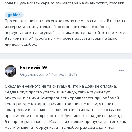
совет. Буду искать сервис или мастера на диагностику головки.
,
@shlec
Про уплотнения на форсунках точно не могу сказать. В выписке
из сервиса я вижу только "восстановительные работы,
переустановка форсунки", т.е. никаких запчастей нет в отчёте.
Это критично? Просто на 4-м после переустановки не было
никаких ошибок.
Евгений 69
Опубликовано
17 апреля, 2018
С седлами немного не та ситуация, что на Драйве описана.
Сёдла могут просто упасть в цилиндр, такие случаи тут
описаны. И с ними неисправность проявляется при рабочей
температуре мотора. Причина троения не в том, что нет
компрессии из за плохого прилегания,а из за того, что клапан
практически не открывается и бензин не попадает в цилиндр.
Это проверить просто. Как только пошли пропуски, до того, как
мозги отключат форсунку, снять любой разъём с датчика