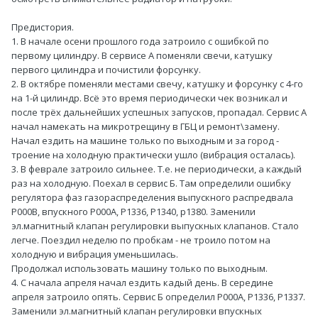
Предистория.
1. В начале осени прошлого года затроило с ошибкой по
первому цилиндру. В сервисе А поменяли свечи, катушку
первого цилиндра и почистили форсунку.
2. В октябре поменяли местами свечу, катушку и форсунку с 4-го
на 1-й цилиндр. Всё это время периодически чек возникал и
после трёх дальнейших успешных запусков, пропадал. Сервис А
начал намекать на микротрещину в ГБЦ и ремонт\замену.
Начал ездить на машине только по выходным и за город -
троение на холодную практически ушло (вибрация осталась).
3. В феврале затроило сильнее. Т.е. не периодически, а каждый
раз на холодную. Поехал в сервис Б. Там определили ошибку
регулятора фаз газораспределения выпускного распредвала
P000B, впускного P000A, P1336, P1340, p1380. Заменили
эл.магнитный клапан регулировки выпускных клапанов. Стало
легче. Поездил неделю по пробкам - не троило потом на
холодную и вибрация уменьшилась.
Продолжал использовать машину только по выходным.
4. С начала апреля начал ездить кадый день. В середине
апреля затроило опять. Сервис Б определил P000A, P1336, P1337.
Заменили эл.магнитный клапан регулировки впускных