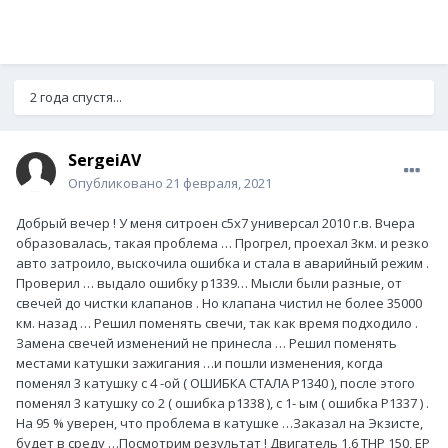
2 года спустя...
SergeiAV
Опубликовано
21 февраля, 2021
Добрый вечер ! У меня ситроен с5х7 универсал 2010 г.в. Вчера
образовалась, такая проблема … Прогрел, проехал 3км. и резко
авто затроило, выскочила ошибка и стала в аварийный режим .
Проверил … выдало ошибку р1339… Мысли были разные, от
свечей до чистки клапанов . Но клапана чистил не более 35000
км. назад … Решил поменять свечи, так как время подходило .
Замена свечей изменений не принесла … Решил поменять
местами катушки зажигания …и пошли изменения, когда
поменял 3 катушку с 4 -ой ( ОШИБКА СТАЛА Р1340 ), после этого
поменял 3 катушку со 2 ( ошибка р1338 ), с 1- ым ( ошибка Р1337 ) .
На 95 % уверен, что проблема в катушке …Заказал на Экзисте,
будет в среду …Посмотрим результат ! Двигатель 1,6 ТНР 150, ЕР