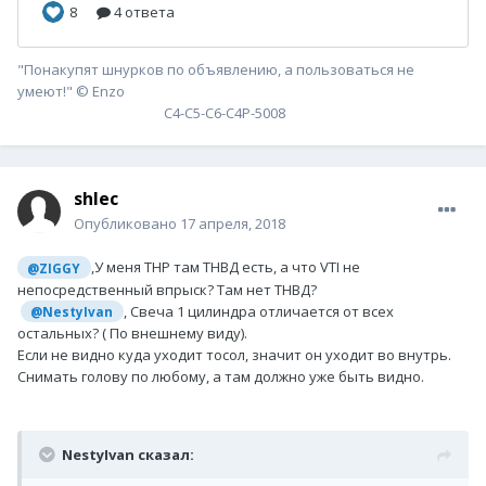
"Понакупят шнурков по объявлению, а пользоваться не
умеют!" © Enzo
С4-С5-С6-С4P-5008
shlec
Опубликовано
17 апреля, 2018
,У меня ТНР там ТНВД есть, а что VTI не
@ZIGGY
непосредственный впрыск? Там нет ТНВД?
, Свеча 1 цилиндра отличается от всех
@NestyIvan
остальных? ( По внешнему виду).
Если не видно куда уходит тосол, значит он уходит во внутрь.
Снимать голову по любому, а там должно уже быть видно.
NestyIvan сказал: