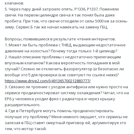
клапанов.
5. Через пару дней затроило опять. P1336, P1337. Поменяли
свечи. На первом цилиндре свеча я так понял была даже
пробита. При том, что свечи отходили от силы 5000 км за осень-
зиму. Сервис Б так же начал намекать на замену ГБЦ.
Вопросы, появившиеся в результате чтения интернетов.
1. Может ли быть проблема с ТНВД, выдающим недостаточное
давление на холостых? Почему тогда только 1-й цилиндр?
2. Нашёл описание проблемы с недостаточно прилегающим
впускным клапаном? Какова вероятность попадания в мой
случай? Сложно ли отключить фазорегулятор (и безопасно ли
вообще это?) для проверки (как советуют по ссылке ниже)?
https://www.drive2.com/l/491365700212883777/
3. Связано ли троение с уходом антифриза или нужно просто на
сервисе продиагностироват систему охлаждения? Читал, что на
EP6 у человека уходил фриз с радиатора и через крышку
расширительного.
4. Где в Петербурге могуть помочь продиагностировать
получше эту проблему? Меня немного смущает, что сервисы не
залезая в ГБЦ ставят смертный приговор ей, аргументируя это
тем, что мотор такой.