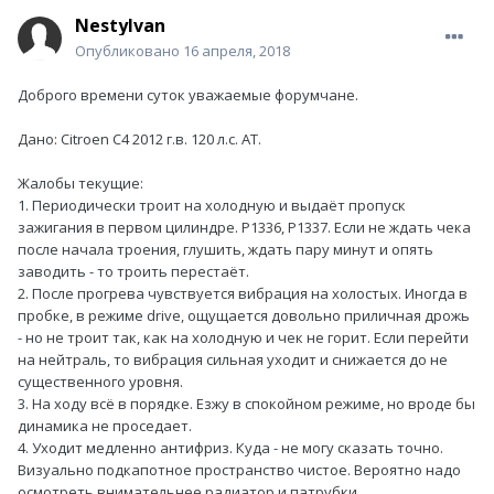
NestyIvan
Опубликовано
16 апреля, 2018
Доброго времени суток уважаемые форумчане.
Дано: Citroen C4 2012 г.в. 120 л.с. AT.
Жалобы текущие:
1. Периодически троит на холодную и выдаёт пропуск
зажигания в первом цилиндре. P1336, P1337. Если не ждать чека
после начала троения, глушить, ждать пару минут и опять
заводить - то троить перестаёт.
2. После прогрева чувствуется вибрация на холостых. Иногда в
пробке, в режиме drive, ощущается довольно приличная дрожь
- но не троит так, как на холодную и чек не горит. Если перейти
на нейтраль, то вибрация сильная уходит и снижается до не
существенного уровня.
3. На ходу всё в порядке. Езжу в спокойном режиме, но вроде бы
динамика не проседает.
4. Уходит медленно антифриз. Куда - не могу сказать точно.
Визуально подкапотное пространство чистое. Вероятно надо
осмотреть внимательнее радиатор и патрубки.