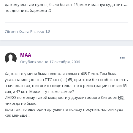
да кому мы там нужны, было бы лет 15, мож и мазнул куда нить...
поздно пить баржоми :D
Citroen Xsara Picasso 1.8
MAA
Опубликовано
17 октября, 2006
Ха, как-то у меня была похожая хохма с 405 Пежо. Там была
указана мощность в ПТС квт (л.с) 65, при этом без скобок то-есть
в киловаттах, в итоге в свидетельство о регистрации внесли 65
сил, и 47 квт. Может тут тоже самое?
ИМХО по-моему такой мощности у двухлитрового Ситроен
HDI
никогда не было.
Если так, то еще один аргумент в пользу покупки, налоги куда
как меньше...