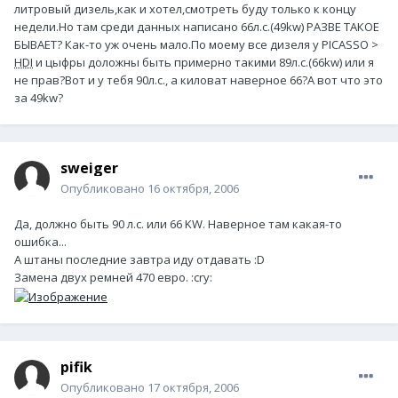
литровый дизель,как и хотел,смотреть буду только к концу
недели.Но там среди данных написано 66л.с.(49kw) РАЗВЕ ТАКОЕ
БЫВАЕТ? Как-то уж очень мало.По моему все дизеля у PICASSO >
HDI
и цыфры доложны быть примерно такими 89л.с.(66kw) или я
не прав?Вот и у тебя 90л.с., а киловат наверное 66?А вот что это
за 49kw?
sweiger
Опубликовано
16 октября, 2006
Да, должно быть 90 л.с. или 66 KW. Наверное там какая-то
ошибка...
А штаны последние завтра иду отдавать :D
Замена двух ремней 470 евро. :cry:
pifik
Опубликовано
17 октября, 2006