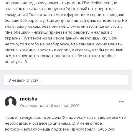
первую очередь хочу поменять ремень ГРМ, Keilriemen (не
знаю как называется по-русски %) который на генератор,
климу, и т.п.) Только за это мне в фирменном сервисе зарядили
больше 500 евро. :cry: Ещё хочу топливный фильтр поменять. Не
знаю, смогу ли сам, без понятия, сложно ли это, и где он стоит.
Мне обещали книжицу привезти по ремонту и наладке с
Украины. Тут такое ни за какие деньги не купишь. :cry: Если
честно, то я особо не разбираюсь, что там ещё нужно менять.
Можно, конечно, заехать в сервис, и сказать, чтобы поменяли
всё, что нужно, но тогда, наверняка, я без штанов вообще
останусь. :D
3 недели спустя...
moisha
Опубликовано
16 октября, 2006
Привет sweiger,как твои дела?Я надеюсь что ты зделал всё что
необходимо и остался со штанами. :D У меня к тебе
вопросик,если сможешь подскажи.Присмотрел PICASS 2-ух