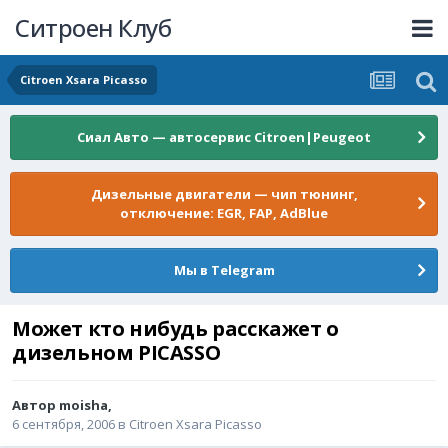
Ситроен Клуб
Citroen Xsara Picasso
Сиал Авто — автосервис Citroen|Peugeot
Дизельные двигатели — чип тюнинг,
отключение: EGR, FAP, AdBlue
Мы в Telegram
Может кто нибудь расскажет о
дизельном PICASSO
Автор
moisha
,
6 сентября, 2006
в
Citroen Xsara Picasso