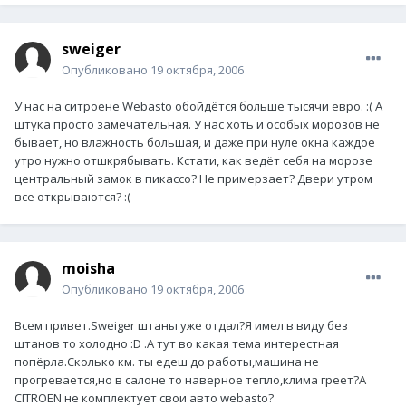
sweiger
Опубликовано
19 октября, 2006
У нас на ситроене Webasto обойдётся больше тысячи евро. :( А
штука просто замечательная. У нас хоть и особых морозов не
бывает, но влажность большая, и даже при нуле окна каждое
утро нужно отшкрябывать. Кстати, как ведёт себя на морозе
центральный замок в пикассо? Не примерзает? Двери утром
все открываются? :(
moisha
Опубликовано
19 октября, 2006
Всем привет.Sweiger штаны уже отдал?Я имел в виду без
штанов то холодно :D .А тут во какая тема интерестная
попёрла.Сколько км. ты едеш до работы,машина не
прогревается,но в салоне то наверное тепло,клима греет?A
CITROEN не комплектует свои авто webasto?