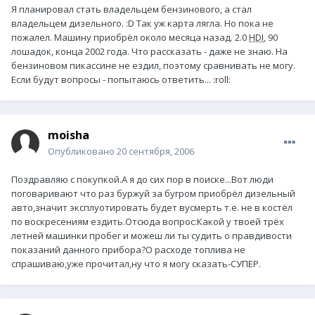
Я планировал стать владельцем бензинового, а стал
владельцем дизельного. :D Так уж карта лягла. Но пока не
пожалел. Машину приобрёл около месяца назад. 2.0
HDI
, 90
лошадок, конца 2002 года. Что рассказать - даже не знаю. На
бензиновом пикассине не ездил, поэтому сравнивать не могу.
Если будут вопросы - попытаюсь ответить... :roll:
moisha
Опубликовано
20 сентября, 2006
Поздравляю с покупкой.А я до сих пор в поиске...Вот люди
поговаривают что раз буржуй за бугром приобрёл дизельный
авто,значит эксплуотировать будет вусмерть т.е. не в костёл
по воскресениям ездить.Отсюда вопрос:Какой у твоей трёх
летней машинки пробег и можеш ли ты судить о правдивости
показаний данного прибора?О расходе топлива не
спрашиваю,уже прочитал,ну что я могу сказать-СУПЕР.