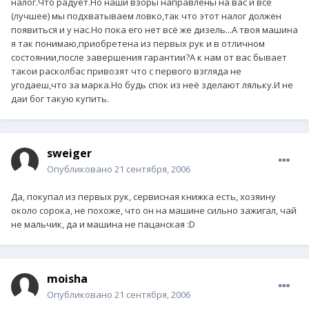
налог.Что радует.Но наши взоры направлены на вас и всё
(лучшее) мы подхватываем ловко,так что этот налог должен
появиться и у нас.Но пока его нет всё же дизель...А твоя машина
я так понимаю,приобретена из первых рук и в отличном
состоянии,после завершения гарантии?А к нам от вас бывает
такои расколбас привозят что с первого взгляда не
угодаеш,что за марка.Но будь спок из неё зделают ляльку.И не
даи бог такую купить.
sweiger
Опубликовано
21 сентября, 2006
Да, покупал из первых рук, сервисная книжка есть, хозяину
около сорока, не похоже, что он на машине сильно зажигал, чай
не мальчик, да и машина не пацанская :D
moisha
Опубликовано
21 сентября, 2006