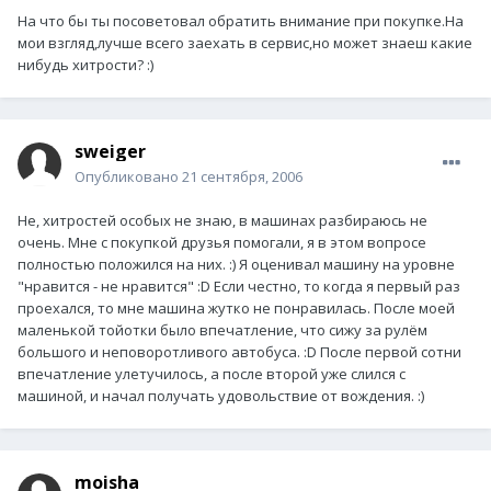
На что бы ты посоветовал обратить внимание при покупке.На
мои взгляд,лучше всего заехать в сервис,но может знаеш какие
нибудь хитрости? :)
sweiger
Опубликовано
21 сентября, 2006
Не, хитростей особых не знаю, в машинах разбираюсь не
очень. Мне с покупкой друзья помогали, я в этом вопросе
полностью положился на них. :) Я оценивал машину на уровне
"нравится - не нравится" :D Если честно, то когда я первый раз
проехался, то мне машина жутко не понравилась. После моей
маленькой тойотки было впечатление, что сижу за рулём
большого и неповоротливого автобуса. :D После первой сотни
впечатление улетучилось, а после второй уже слился с
машиной, и начал получать удовольствие от вождения. :)
moisha