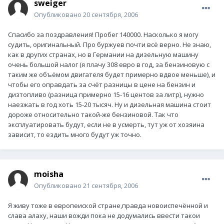
sweiger
Опубликовано
20 сентября, 2006
Спасибо за поздравления! Пробег 140000. Насколько я могу
судить, оригинальный. Про буржуев почти всё верно. Не знаю,
как в других странах, но в Германии на дизельную машину
очень большой налог (я плачу 308 евро в год, за бензиновую с
таким же объёмом двигателя будет примерно вдвое меньше), и
чтобы его оправдать за счёт разницы в цене на бензин и
дизтопливо (разница примерно 15-16 центов за литр), нужно
наезжать в год хоть 15-20 тысяч. Ну и дизельная машина стоит
дороже относительно такой-же бензиновой. Так что
эксплуатировать будут, если не в усмерть, тут уж от хозяина
зависит, то ездить много будут уж точно.
moisha
Опубликовано
21 сентября, 2006
Я живу тоже в европеиской стране,правда новоиспечённой и
слава алаху, наши вожди пока не додумались ввести такои