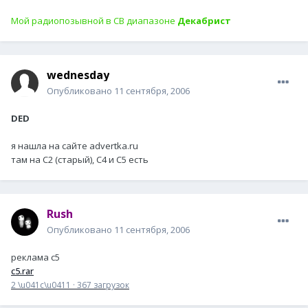
Мой радиопозывной в СВ диапазоне
Декабрист
wednesday
Опубликовано
11 сентября, 2006
DED
я нашла на сайте advertka.ru
там на С2 (старый), С4 и С5 есть
Rush
Опубликовано
11 сентября, 2006
реклама с5
c5.rar
2 \u041c\u0411
·
367 загрузок