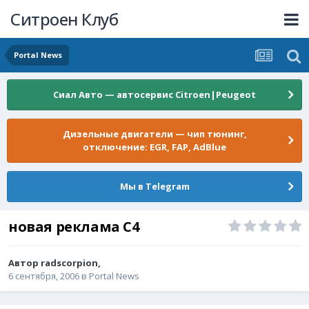
Ситроен Клуб
Portal News
Сиал Авто — автосервис Citroen|Peugeot
Дизельные двигатели — чип тюнинг,
отключение: EGR, FAP, AdBlue
Мы в Telegram
новая реклама С4
Автор
radscorpion
,
6 сентября, 2006
в
Portal News