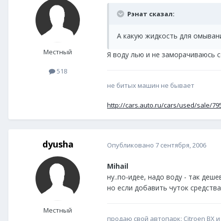
Рэнат сказал:
А какую жидкость для омыван
Местный
Я воду лью и не заморачиваюсь 
518
не битых машин не бывает
http://cars.auto.ru/cars/used/sale/79
dyusha
Опубликовано
7 сентября, 2006
Mihail
ну..по-идее, надо воду - так дешев
но если добавить чуток средства
Местный
продаю свой автопарк: Citroen BX и