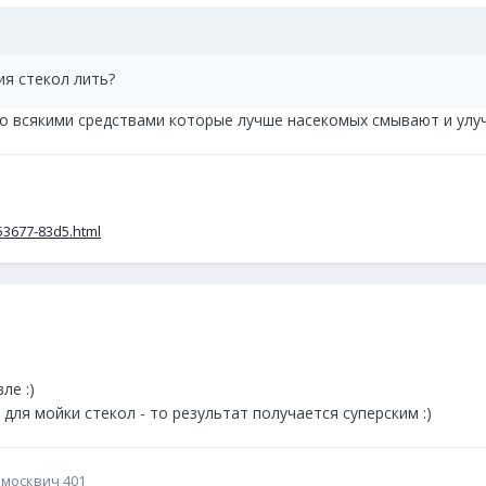
ия стекол лить?
со всякими средствами которые лучше насекомых смывают и улу
53677-83d5.html
ле :)
 для мойки стекол - то результат получается суперским :)
 москвич 401