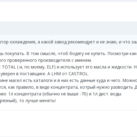
тор охлаждения, а какой завод рекомендует и не знаю, и что з
ь покупать. В том смысле, чтоб бодягу не купить. Посмотри как
го проверенного производителя с именем.
TOTAL ( и, по моему, ELF) и использует его масла и жидкости. Н
.к. уверен в поставщике. А LHM от CASTROL.
е масел есть каталоги и в них есть данные куда и чего. Можно
тся, как правило, в виде концентрата, котрый нужно разводить
о: 1л концентрата (обычно не выше -70) и 1л дист. воды.
грязный), то лучше менять!