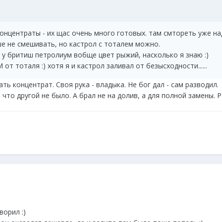
концентраты - их щас очень много готовых. там смтореть уже н
ше не смешивать, но кастрол с тоталем можно.
. у бритиш петролиум вобще цвет рыжий, насколько я знаю :)
т тоталя :) хотя я и кастрол заливал от безысходности......
ть концентрат. Своя рука - владыка. Не бог дал - сам разводил.
что другой не было. А брал не на долив, а для полной замены. Р
ворил :)