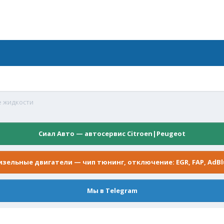
 жидкости
Сиал Авто — автосервис Citroen|Peugeot
изельные двигатели — чип тюнинг, отключение: EGR, FAP, AdBl
Мы в Telegram