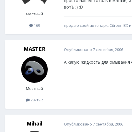
просто нашел тоталь в магазе, и
вотЪ ;) :D
Местный
продаю свой автопарк: Citroen BX и
169
MASTER
Опубликовано
7 сентября, 2006
А какую жидкость для омывания 
Местный
2,4 тыс
Mihail
Опубликовано
7 сентября, 2006