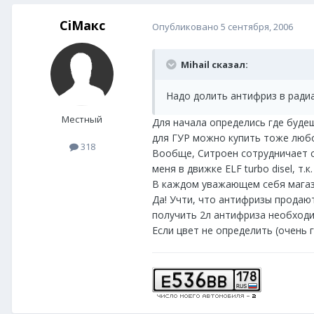
CiМакс
Опубликовано
5 сентября, 2006
Mihail сказал:
Надо долить антифриз в радиа
Местный
Для начала определись где будеш
для ГУР можно купить тоже любо
318
Вообще, Ситроен сотрудничает с 
меня в движке ELF turbo disel, т
В каждом уважающем себя магазин
Да! Учти, что антифризы продаю
получить 2л антифриза необходим
Если цвет не определить (очень 