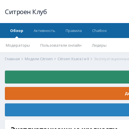
Ситроен Клуб
Обзор
Активность
Правила
Chatbox
Модераторы
Пользователи онлайн
Лидеры
Главная
Модели Citroen
Citroen Xsara I и II
Эксплуатационные
Д