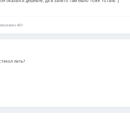
 он оказался дешевле, да и залито там было тоже тоталь :)
 москвич 401
стекол лить?