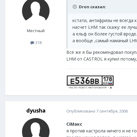
Dron сказал:
кстати, антифризы не всегда 
насчет LHM так скажу: ее луч
Местный
а ельф он более густой вроде
а вообще ,самый наманый LHM о
318
Всё же я бы рекомендовал покупа
LHM от CASTROL я купил потому, 
dyusha
Опубликовано
7 сентября, 2006
CiМакс
я против кастрола ничего и не го