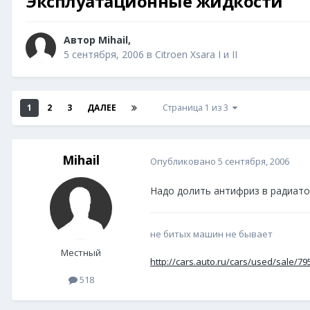
Эксплуатационные жидкости
Автор
Mihail
,
5 сентября, 2006
в
Citroen Xsara I и II
1
2
3
ДАЛЕЕ
Страница 1 из 3
Mihail
Опубликовано
5 сентября, 2006
Надо долить антифриз в радиатор
не битых машин не бывает
Местный
http://cars.auto.ru/cars/used/sale/79
518