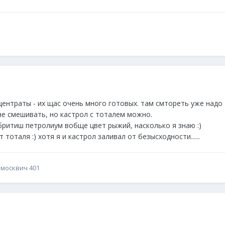
центраты - их щас очень много готовых. там смтореть уже надо
не смешивать, но кастрол с тоталем можно.
 бритиш петролиум вобще цвет рыжий, насколько я знаю :)
оталя :) хотя я и кастрол заливал от безысходности......
 москвич 401