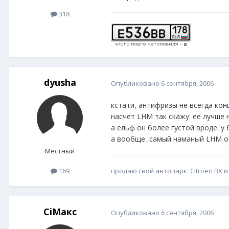
318
dyusha
Опубликовано
6 сентября, 2006
кстати, антифризы не всегда кон
насчет LHM так скажу: ее лучше 
а ельф он более густой вроде. у
а вообще ,самый наманый LHM от т
Местный
продаю свой автопарк: Citroen BX и
169
CiМакс
Опубликовано
6 сентября, 2006