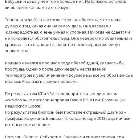
Бабушки и деда у неё тоже больше нет. Из близких, осталась
лишь одинокая мама и я, ее муж.
Теперь, когда Олю настигла страшная болезнь, я все чаще
думаю о том, какая она на самом деле. Она веселая и
жизнерадостная, очень умная и упорная. Никогда не сдается и
не покоряется обстоятельствам. Она невероятно обаятельна и
красива – это становится понятно после первых же минут
знакомства.
Кошмар начался в прошлом году с безобидной, казалось бы,
простуды. Однако после двух недель неспадаемой
температуры и увеличения лимфоузлов мы все же обратились к
врачам. Анализы выявили проблемы.
По результатам КТ и УЗИ с предварительным диагнозом
«лимфома», гематолог направил Олю в РОНЦ им. Блохина (на
Каширском шоссе).
По результатам биопсии был поставлен страшный диагноз –
Лимфома Ходжкина. Большая. С конца ноября 2013 года начали
интенсивное лечение.
Натулан, Париэт, Лейкостим, Золадекс и химиотерапия, три