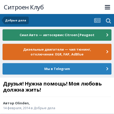
Ситроен Клуб
Добрые дела
Сиал Авто — автосервис Citroen|Peugeot
Дизельные двигатели — чип тюнинг,
отключение: EGR, FAP, AdBlue
Мы в Telegram
Друзья! Нужна помощь! Моя любовь
должна жить!
Автор
Olinden
,
14 февраля, 2014
в
Добрые дела