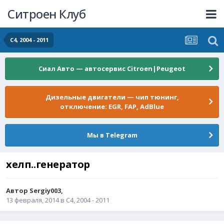
Ситроен Клуб
С4, 2004 - 2011
Сиал Авто — автосервис Citroen|Peugeot
Дизельные двигатели — чип тюнинг,
отключение: EGR, FAP, AdBlue
Мы в Telegram
хелп..генератор
Автор
Sergiy003
,
13 февраля, 2014
в
С4, 2004 - 2011