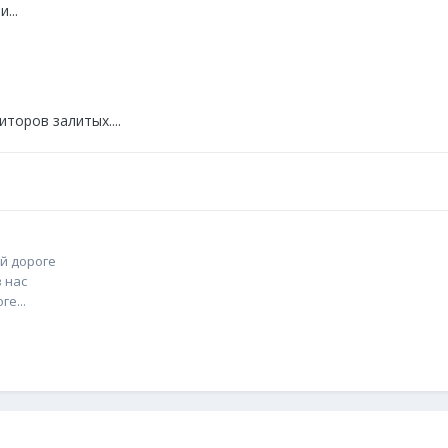
...
иторов залитых....
й дороге
 нас
е...