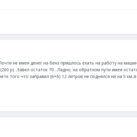
Почти не имея денег на бенз пришлось ехать на работу на машин
(200 р) ..Завел остаток 70....Ладно, на обратном пути имея остато
чете того что заправил (6+6) 12 литров не поднялся ни на 5 км..в