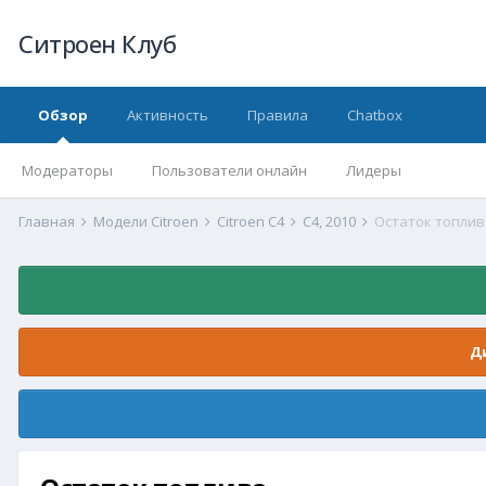
Ситроен Клуб
Обзор
Активность
Правила
Chatbox
Модераторы
Пользователи онлайн
Лидеры
Главная
Модели Citroen
Citroen C4
C4, 2010
Остаток топлив
Д