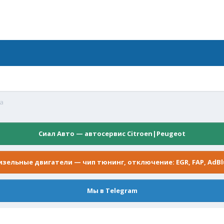
а
Сиал Авто — автосервис Citroen|Peugeot
изельные двигатели — чип тюнинг, отключение: EGR, FAP, AdBl
Мы в Telegram