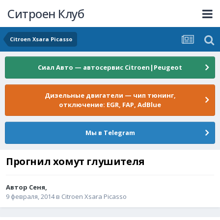
Ситроен Клуб
Citroen Xsara Picasso
Сиал Авто — автосервис Citroen|Peugeot
Дизельные двигатели — чип тюнинг,
отключение: EGR, FAP, AdBlue
Мы в Telegram
Прогнил хомут глушителя
Автор
Сеня
,
9 февраля, 2014
в
Citroen Xsara Picasso