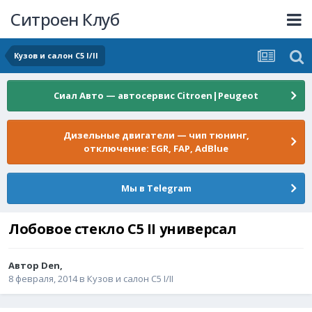
Ситроен Клуб
Кузов и салон C5 I/II
Сиал Авто — автосервис Citroen|Peugeot
Дизельные двигатели — чип тюнинг,
отключение: EGR, FAP, AdBlue
Мы в Telegram
Лобовое стекло С5 II универсал
Автор
Den
,
8 февраля, 2014
в
Кузов и салон C5 I/II