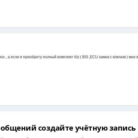
ос , а если я приобрету полный комплект б/у ( BSI ,ECU замок с ключом ) мн
общений создайте учётную запись