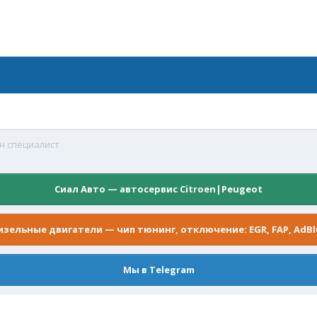
н специалист
Сиал Авто — автосервис Citroen|Peugeot
изельные двигатели — чип тюнинг, отключение: EGR, FAP, AdBl
Мы в Telegram