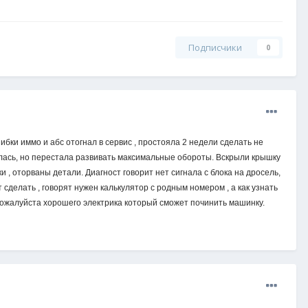
Подписчики
0
ибки иммо и абс отогнал в сервис , простояла 2 недели сделать не
лась, но перестала развивать максимальные обороты. Вскрыли крышку
 , оторваны детали. Диагност говорит нет сигнала с блока на дросель,
 сделать , говорят нужен калькулятор с родным номером , а как узнать
 пожалуйста хорошего электрика который сможет починить машинку.