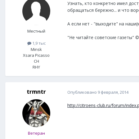
Узнать, кто конкретно имел дос
обращаться бережно... и что во
А если нет - "выходите" на наши
Местный
"Не читайте советские газеты" ©
1,9 тыс
Minsk
Xsara Picasso
CH
RHY
trmntr
Опубликовано
9 февраля, 2014
http://citroens-club.ru/forum/i
Ветеран