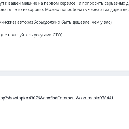
туп к вашей машине на первом сервисе, и попросить серьезных 
ровать - это нехорошо. Можно попробовать через этих дядей ве
(минские) авторазборы(должно быть дешевле, чем у вас).
 (не пользуйтесь услугами СТО)
ndex.php?showtopic=43076&do=findComment&comment=978441