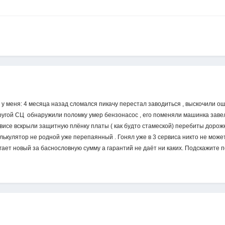
 у меня: 4 месяца назад сломался пикачу перестал заводиться , выскочили ош
другой СЦ обнаружили поломку умер бензонасос , его поменяли машинка заве
исе вскрыли защитную плёнку платы ( как будто стамеской) перебиты дорожки
алькулятор не родной уже перепаянный . Гонял уже в 3 сервиса никто не может
агает новый за баснословную сумму а гарантий не даёт ни каких. Подскажите