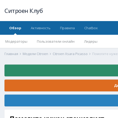
Ситроен Клуб
Обзор
Активность
Правила
Chatbox
Модераторы
Пользователи онлайн
Лидеры
Главная
Модели Citroen
Citroen Xsara Picasso
Помогите нуже
Д