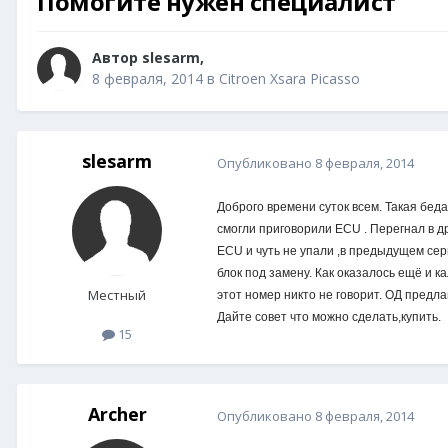
Помогите нужен специалист
Автор
slesarm
,
8 февраля, 2014
в
Citroen Xsara Picasso
slesarm
Опубликовано
8 февраля, 2014
Доброго времени суток всем. Такая беда
смогли приговорили ECU . Перегнал в 
ECU и чуть не упали ,в предыдущем серв
блок под замену. Как оказалось ещё и к
Местный
этот номер никто не говорит. ОД предл
Дайте совет что можно сделать,купить.
15
Archer
Опубликовано
8 февраля, 2014