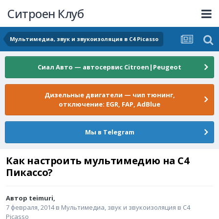
Ситроен Клуб
Мультимедиа, звук и звукоизоляция в C4 Picasso
Сиал Авто — автосервис Citroen|Peugeot
Дизельные двигатели — чип тюнинг,
отключение: EGR, FAP, AdBlue
Мы в Telegram
Как настроить мультимедию на С4
Пикассо?
Автор
teimuri
,
7 февраля, 2014
в
Мультимедиа, звук и звукоизоляция в C4
Picasso