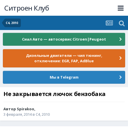
Ситроен Клуб
C4, 2010
Сиал Авто — автосервис Citroen|Peugeot
Дизельные двигатели — чип тюнинг,
отключение: EGR, FAP, AdBlue
Мы в Telegram
Не закрывается лючок бензобака
Автор
Spirakoo
,
3 февраля, 2014
в
C4, 2010