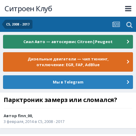
Ситроен Клуб
С5, 2008 - 2017
Сиал Авто — автосервис Citroen|Peugeot
Дизельные двигатели — чип тюнинг,
отключение: EGR, FAP, AdBlue
Мы в Telegram
Парктроник замерз или сломался?
Автор
finn_00
,
3 февраля, 2014
в
С5, 2008 - 2017