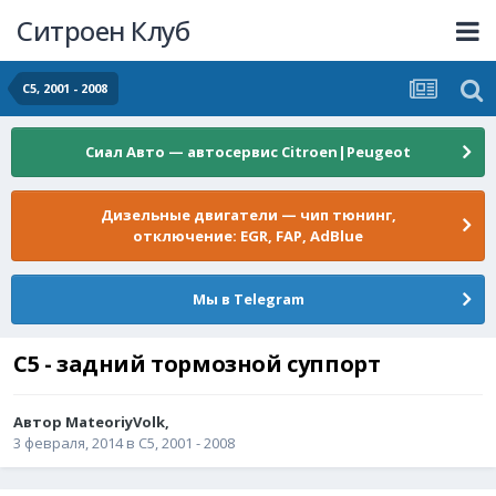
Ситроен Клуб
С5, 2001 - 2008
Сиал Авто — автосервис Citroen|Peugeot
Дизельные двигатели — чип тюнинг,
отключение: EGR, FAP, AdBlue
Мы в Telegram
С5 - задний тормозной суппорт
Автор
MateoriyVolk
,
3 февраля, 2014
в
С5, 2001 - 2008