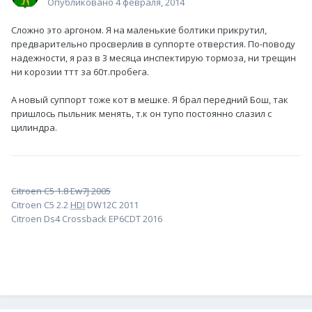
Опубликовано
4 февраля, 2014
Сложно это аргоном. Я на маленькие болтики прикрутил,
предварительно просверлив в суппорте отверстия. По-поводу
надежности, я раз в 3 месяца инспектирую тормоза, ни трещин
ни корозии ттт за 60т.пробега.
А новый суппорт тоже кот в мешке. Я брал передний Бош, так
пришлось пыльник менять, т.к он тупо постоянно слазил с
цилиндра.
Citroen C5 1.8 Ew7J 2005
Citroen C5 2.2
HDI
DW12C 2011
Citroen Ds4 Crossback EP6CDT 2016