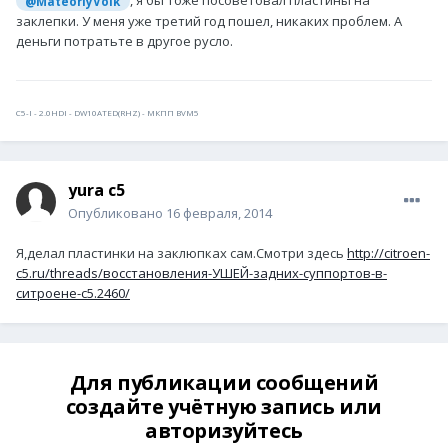
, я бы тоже посоветовал пластины на
@MateoriyVolk
заклепки. У меня уже третий год пошел, никаких проблем. А
деньги потратьте в другое русло.
С5-I - 2.0HDI - DW10ATED(RHZ) - МКПП BVM5
yura c5
Опубликовано
16 февраля, 2014
Я,делал пластинки на заклюпках сам.Смотри здесь
http://citroen-
c5.ru/threads/восстановления-УШЕЙ-задних-суппортов-в-
ситроене-с5.2460/
Для публикации сообщений
создайте учётную запись или
авторизуйтесь