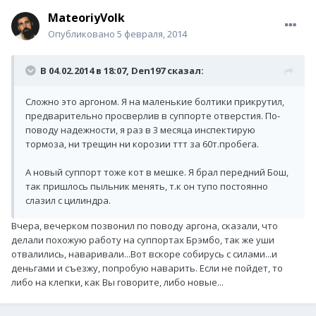
MateoriyVolk
Опубликовано
5 февраля, 2014
В 04.02.2014 в 18:07, Den197 сказал:
Сложно это аргоном. Я на маленькие болтики прикрутил,
предварительно просверлив в суппорте отверстия. По-
поводу надежности, я раз в 3 месяца инспектирую
тормоза, ни трещин ни корозии ттт за 60т.пробега.
А новый суппорт тоже кот в мешке. Я брал передний Бош,
так пришлось пыльник менять, т.к он тупо постоянно
слазил с цилиндра.
Вчера, вечерком позвонил по поводу аргона, сказали, что
делали похожую работу на суппортах Брэмбо, так же уши
отвалились, наваривали...Вот вскоре собирусь с силами...и
деньгами и съезжу, попробую наварить. Если не пойдет, то
либо на клепки, как Вы говорите, либо новые...