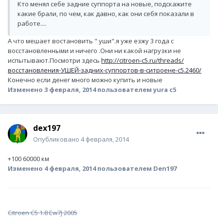
Кто менял себе задние суппорта на новые, подскажите
какие брали, по чем, как давно, как они себя показали в
работе....
А что мешает востановить " уши".я уже езжу 3 года с
восстановленными и ничего .Они ни какой нагрузки не
испытывают.Посмотри здесь
http://citroen-c5.ru/threads/
восстановления-УШЕЙ-задних-суппортов-в-ситроене-с5.2460/
Конечно если денег много можно купить и новые
Изменено
3 февраля, 2014
пользователем yura c5
dex197
Опубликовано
4 февраля, 2014
+100 60000 км
Изменено
4 февраля, 2014
пользователем Den197
Citroen C5 1.8 Ew7J 2005