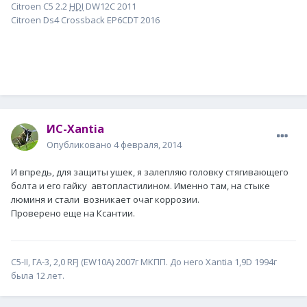
Citroen C5 2.2
HDI
DW12C 2011
Citroen Ds4 Crossback EP6CDT 2016
ИС-Xantia
Опубликовано
4 февраля, 2014
И впредь, для защиты ушек, я залепляю головку стягивающего
болта и его гайку автопластилином. Именно там, на стыке
люминя и стали возникает очаг коррозии.
Проверено еще на Ксантии.
С5-II, ГА-3, 2,0 RFJ (EW10A) 2007г МКПП. До него Xantia 1,9D 1994г
была 12 лет.