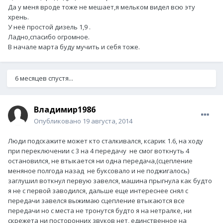
Да у меня вроде тоже не мешает,я мельком видел всю эту
хрень.
У неё простой дизель 1,9 .
Ладно,спасибо огромное.
В начале марта буду мучить и себя тоже.
6 месяцев спустя...
Владимир1986
Опубликовано
19 августа, 2014
Люди подскажите может кто сталкивался, ксарик 1.6, на ходу
при переключении с 3 на 4 передачу не смог воткнуть 4
остановился, не втыкается ни одна передача,(сцепление
меняное полгода назад не буксовало и не поджигалось)
заглушил воткнул первую завелся, машина прыгнула как будто
я не с первой заводился, дальше еще интереснее снял с
передачи завелся выжимаю сцепление втыкаются все
передачи но с места не тронутся будто я на нетралке, ни
скрежета ни посторонних звуков нет, единственное на