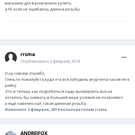
магазине для вазов можно купить.
а 65 если не ошибаюсь длинна резьбы
rrsma
Опубликовано
3 февраля, 2014
О,ну совсем спасибо.
Гляньте пожалуйста,куда эта вся лабудень вкурчена,часом не в
рейку.
Это ж теперь как подолбаться надо высверлить всё,не
хотелось бы снимать,в большей мере условия не позволяют.
а ещё навеяло,наХ такая длинная резьба.
Изменено
3 февраля, 2014
пользователем rrsma
ANDREIFOX