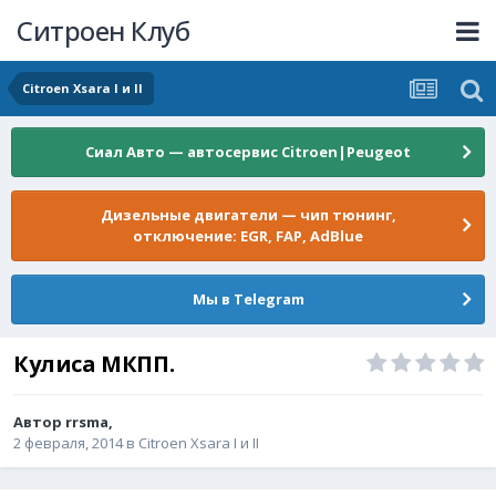
Ситроен Клуб
Citroen Xsara I и II
Сиал Авто — автосервис Citroen|Peugeot
Дизельные двигатели — чип тюнинг,
отключение: EGR, FAP, AdBlue
Мы в Telegram
Кулиса МКПП.
Автор
rrsma
,
2 февраля, 2014
в
Citroen Xsara I и II