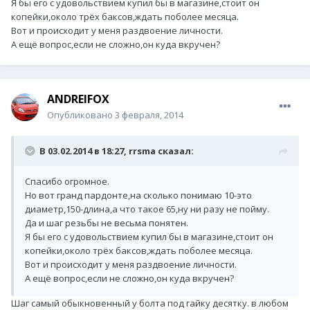
Я бы его с удовольствием купил бы в магазине,стоит он
копейки,около трёх баксов,ждать поболее месяца.
Вот и происходит у меня раздвоение личности.
А ещё вопрос,если не сложно,он куда вкручен?
ANDREIFOX
Опубликовано
3 февраля, 2014
В 03.02.2014 в 18:27, rrsma сказал:
Спасибо огромное.
Но вот гранд пардонте,на сколько понимаю 10-это
диаметр,150-длина,а что такое 65,ну ни разу не пойму.
Да и шаг резьбы не весьма понятен.
Я бы его с удовольствием купил бы в магазине,стоит он
копейки,около трёх баксов,ждать поболее месяца.
Вот и происходит у меня раздвоение личности.
А ещё вопрос,если не сложно,он куда вкручен?
Шаг самый обыкновенный у болта под гайку десятку. в любом