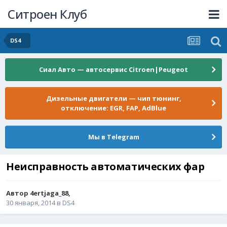
Ситроен Клуб
DS4
Сиал Авто — автосервис Citroen|Peugeot
Дизельные двигатели — чип тюнинг,
отключение: EGR, FAP, AdBlue
Мы в Telegram
Неисправность автоматических фар
Автор
4ertjaga_88
,
30 января, 2014
в
DS4