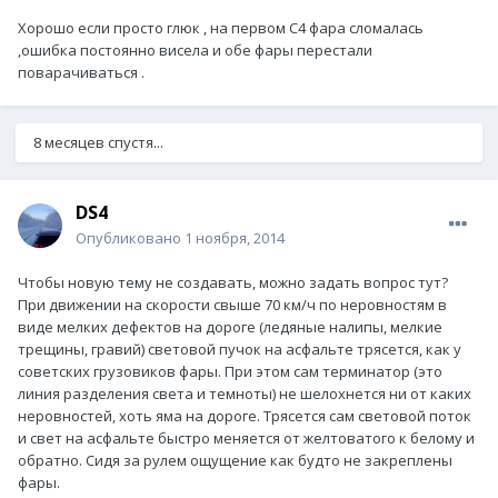
Хорошо если просто глюк , на первом С4 фара сломалась
,ошибка постоянно висела и обе фары перестали
поварачиваться .
8 месяцев спустя...
DS4
Опубликовано
1 ноября, 2014
Чтобы новую тему не создавать, можно задать вопрос тут?
При движении на скорости свыше 70 км/ч по неровностям в
виде мелких дефектов на дороге (ледяные налипы, мелкие
трещины, гравий) световой пучок на асфальте трясется, как у
советских грузовиков фары. При этом сам терминатор (это
линия разделения света и темноты) не шелохнется ни от каких
неровностей, хоть яма на дороге. Трясется сам световой поток
и свет на асфальте быстро меняется от желтоватого к белому и
обратно. Сидя за рулем ощущение как будто не закреплены
фары.