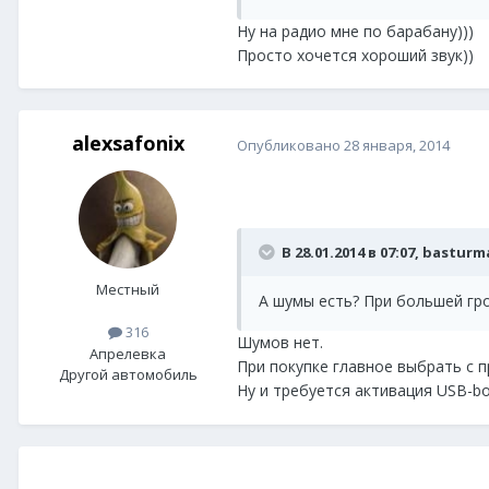
Ну на радио мне по барабану)))
Просто хочется хороший звук))
alexsafonix
Опубликовано
28 января, 2014
В 28.01.2014 в 07:07, bastur
Местный
А шумы есть? При большей гр
316
Шумов нет.
Апрелевка
При покупке главное выбрать с 
Другой автомобиль
Ну и требуется активация USB-b