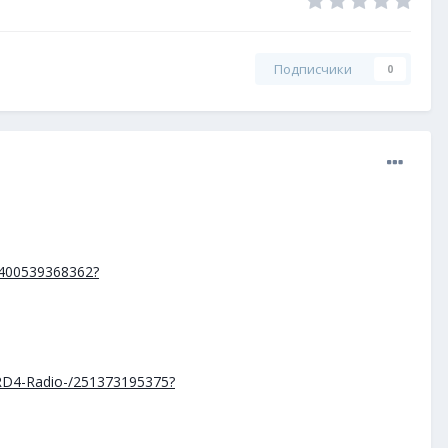
Подписчики
0
/400539368362?
RD4-Radio-/251373195375?