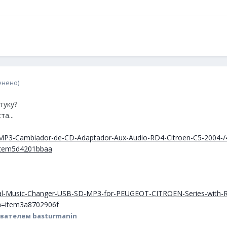
енено)
туку?
а...
MP3-Cambiador-de-CD-Adaptador-Aux-Audio-RD4-Citroen-C5-2004-
item5d4201bbaa
ital-Music-Changer-USB-SD-MP3-for-PEUGEOT-CITROEN-Series-with-
h=item3a8702906f
вателем basturmanin