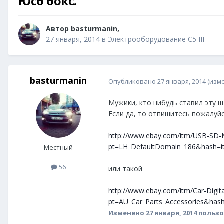
Юсб бокс.
Автор
basturmanin
,
27 января, 2014
в
Электрооборудование C5 III
basturmanin
Опубликовано
27 января, 2014
(изм
Мужики, кто нибудь ставил эту ш
Если да, то отпишитесь пожалуйст
http://www.ebay.com/itm/USB-SD-
pt=LH_DefaultDomain_186&hash=
Местный
56
или такой
http://www.ebay.com/itm/Car-Dig
pt=AU_Car_Parts_Accessories&has
Изменено
27 января, 2014
пользо