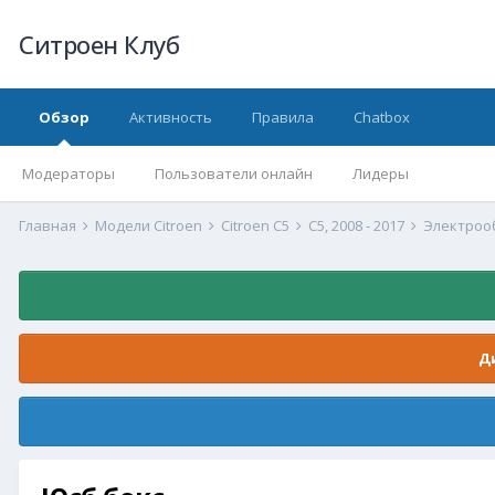
Ситроен Клуб
Обзор
Активность
Правила
Chatbox
Модераторы
Пользователи онлайн
Лидеры
Главная
Модели Citroen
Citroen C5
С5, 2008 - 2017
Электрооб
Д