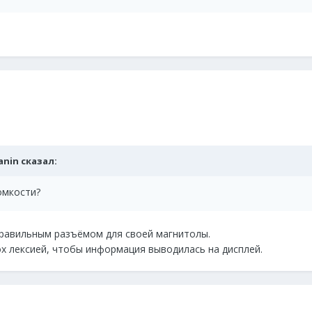
manin сказал:
омкости?
правильным разъёмом для своей магнитолы.
ox лексией, чтобы информация выводилась на дисплей.