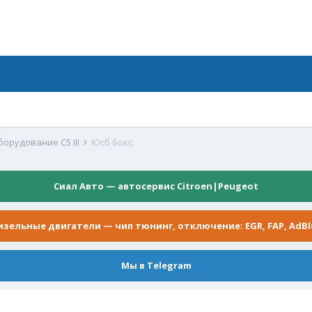
орудование C5 III
Юсб бокс.
Сиал Авто — автосервис Citroen|Peugeot
изельные двигатели — чип тюнинг, отключение: EGR, FAP, AdBl
Мы в Telegram