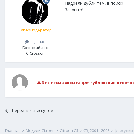
Надоели дубли тем, в поиск!
Закрыто!
Супермодератор
11,1 тыс
Брянский лес
C-Crosser
Эта тема закрыта для публикации ответов
Перейти к списку тем
Главная
Модели Citroen
Citroen C5
С5, 2001 - 2008
форсунки 