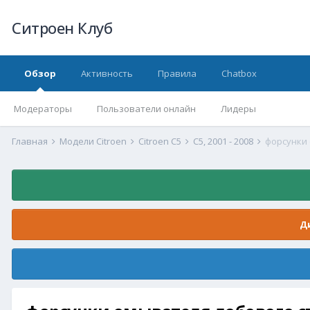
Ситроен Клуб
Обзор
Активность
Правила
Chatbox
Модераторы
Пользователи онлайн
Лидеры
Главная
Модели Citroen
Citroen C5
С5, 2001 - 2008
форсунки 
Д