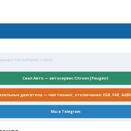
омывателя лобового стекла
Сиал Авто — автосервис Citroen|Peugeot
изельные двигатели — чип тюнинг, отключение: EGR, FAP, AdBl
Мы в Telegram