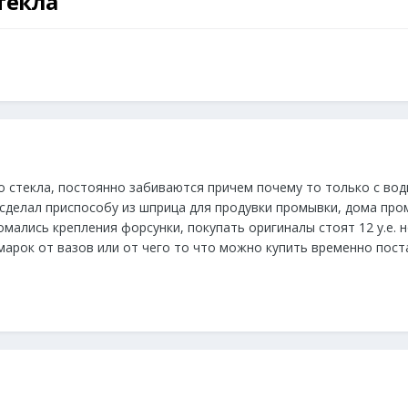
текла
стекла, постоянно забиваются причем почему то только с вод
, сделал приспособу из шприца для продувки промывки, дома п
омались крепления форсунки, покупать оригиналы стоят 12 у.е. н
марок от вазов или от чего то что можно купить временно поста