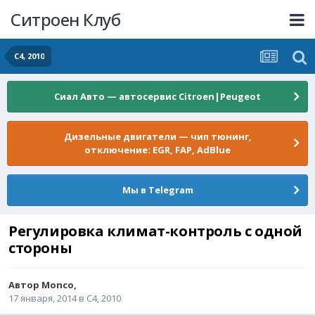
Ситроен Клуб
C4, 2010
Сиал Авто — автосервис Citroen|Peugeot
Дизельные двигатели — чип тюнинг,
отключение: EGR, FAP, AdBlue
Мы в Telegram
Регулировка климат-контроль с одной
стороны
Автор
Monco
,
17 января, 2014
в
C4, 2010