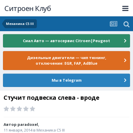
Ситроен Клуб
Механика C5 III
Сиал Авто — автосервис Citroen|Peugeot
Дизельные двигатели — чип тюнинг,
отключение: EGR, FAP, AdBlue
Мы в Telegram
Стучит подвеска слева - вроде
Автор
paradoxel
,
11 января, 2014
в
Механика C5 III