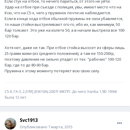
Если стук на отбое, то нечего париться, от этого не уйти.
Удар на отбое при съезде с полицая, увы, имеют место что на
Ксю, что на С5-х, чего у пружинок почти не наблюдается.
Если в конце хода отбоя обычной пружины ее сила убавляется,
то наши стойки выстреливают ого-го, ибо их, как минимум, 50
бар толкают. Это уже на излете 50, а в начале выстрела все 100-
120 бар.
Хотя нет, даже не так. При отбое стойка высосет из сферы лишь
25 грамм жижи (из среднего положения), а там ее 150-200гр,
поэтому давление не сильно упадет от тех "рабочих" 100-120
бар, где-то до 80-90 бар.
Пружина к этому моменту потеряет всю свою силу.
С5-II, ГА-3, 2,0 RFJ (EW10A) 2007г МКПП. До него Xantia 1,9D 1994г
была 12 лет.
Svc1913
Опубликовано
7 марта, 2015