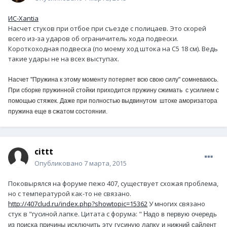
ИС-Xantia
Насчет стуков при отбое при съезде с полицаев. Это скорей
всего из-за ударов об ограничитель хода подвески.
Короткоходная подвеска (по моему ход штока на С5 18 см). Ведь
такие удары не на всех выступах.
Насчет "Пружина к этому моменту потеряет всю свою силу" сомневаюсь.
При сборке пружинной стойки приходится пружину сжимать с усилием с
помощью стяжек. Даже при полностью выдвинутом штоке аморизатора
пружина еще в сжатом состоянии.
cittt
Опубликовано
7 марта, 2015
Поковырялся на форуме пежо 407, существует схожая проблема,
но с температурой как-то не связано.
http://407clud.ru/index.php?showtopic=15362
У многих связано
стук в "гусиной лапке. Цитата с форума: "
Надо в первую очередь
из поиска причины исключить эту гусиную лапку и нижний сайлент