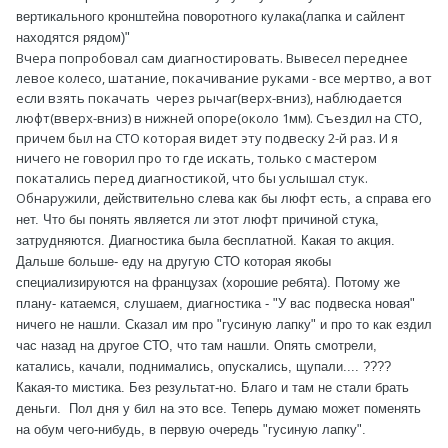
вертикального кронштейна поворотного кулака(лапка и сайлент
находятся рядом)"
​Вчера попробовал сам диагностировать. Вывесел переднее
левое колесо, шатание, покачивание руками - все мертво, а вот
если взять покачать через рычаг(верх-вниз), наблюдается
люфт(вверх-вниз) в нижней опоре(около 1мм). Съездил на СТО,
причем был на СТО которая видет эту подвеску 2-й раз. И я
ничего не говорил про то где искать, только с мастером
покатались перед диагностикой, что бы услышал стук.
Обнаружили, д
ействительно слева как бы люфт есть, а справа его
нет. Что бы понять является ли этот люфт причиной стука,
затрудняются. Диагностика была бесплатной. Какая то акция.
Дальше больше- еду на другую СТО которая якобы
специализируются на французах (хорошие ребята). Потому же
плану- катаемся, слушаем, диагностика - "У вас подвеска новая"
ничего не нашли. Сказал им про "гусиную лапку" и про то как ездил
час назад на другое СТО, что там нашли. Опять смотрели,
катались, качали, поднимались, опускались, щупали.... ????
Какая-то мистика. Без результат-но. Благо и там не стали брать
деньги.
Пол дня у бил на это все. Теперь думаю может поменять
на обум чего-нибудь, в первую очередь "гусиную лапку".