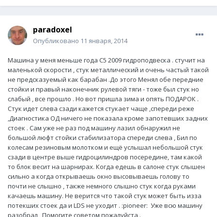
paradoxel
Опубликовано
11 января, 2014
Машина у меня меньше года C5 2009 гидроподвеска . стучит на
маленькой скорости , стук металлический и очень частый такой
не предсказуемый как барабан .До этого Менял обе передние
стойки и правый наконечник рулевой тяги - тоже был стук но
слабый , все прошло . Но вот пришла зима и опять ПОДАРОК .
Стук идет слева сзади кажется стукает чаще ,спереди реже
,Диагностика ОД ничего не показала кроме запотевших задних
стоек . Сам уже не раз под машину лазил обнаружил не
большой люфт стойки стабилизатора спереди слева , Бил по
колесам резиновым молотком и ещё услышал небольшой стук
сзади в центре выше гидроцилиндров посередине, там какой
то блок весит на шарнирах. Когда едешь в салоне стук слышен
сильно а когда открываешь окно высовываешь голову то
почти не слышно , также немного слышно стук когда руками
качаешь машину. Не верится что такой стук может быть изза
потекших стоек да и LDS не уходит . :pioneer: Уже всю машину
разобрал , Помогите советом пожалуйста .