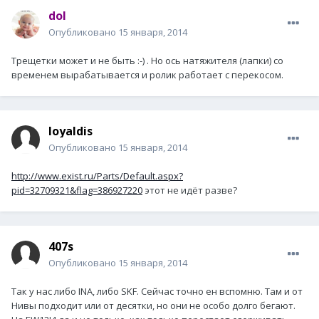
dol
Опубликовано
15 января, 2014
Трещетки может и не быть :-) . Но ось натяжителя (лапки) со
временем вырабатывается и ролик работает с перекосом.
loyaldis
Опубликовано
15 января, 2014
http://www.exist.ru/Parts/Default.aspx?
pid=32709321&flag=386927220
этот не идёт разве?
407s
Опубликовано
15 января, 2014
Так у нас либо INA, либо SKF. Сейчас точно ен вспомню. Там и от
Нивы подходит или от десятки, но они не особо долго бегают.