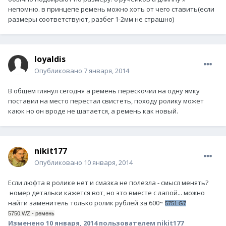
непомню. в принцепе ремень можно хоть от чего ставить(если
размеры соответствуют, разбег 1-2мм не страшно)
loyaldis
Опубликовано
7 января, 2014
В общем глянул сегодня а ремень перескочил на одну ямку
поставил на место перестал свистеть, походу ролику может
каюк но он вроде не шатается, а ремень как новый.
nikit177
Опубликовано
10 января, 2014
Если люфта в ролике нет и смазка не полезла - смысл менять?
номер детальки кажется вот, но это вместе с лапой... можно
найти заменитель только ролик рублей за 600~
5751.G7
5750.WZ - ремень
Изменено
10 января, 2014
пользователем nikit177