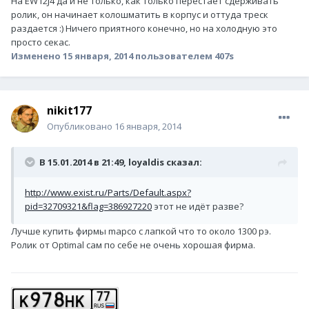
На EW12J4 да и не только, как только перестает сдерживать
ролик, он начинает колошматить в корпус и оттуда треск
раздается :) Ничего приятного конечно, но на холодную это
просто секас.
Изменено
15 января, 2014
пользователем 407s
nikit177
Опубликовано
16 января, 2014
В 15.01.2014 в 21:49, loyaldis сказал:
http://www.exist.ru/Parts/Default.aspx?
pid=32709321&flag=386927220
этот не идёт разве?
Лучше купить фирмы mapco с лапкой что то около 1300 рэ.
Ролик от Optimal сам по себе не очень хорошая фирма.