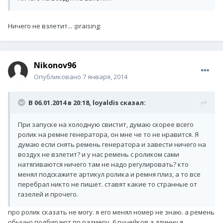
Ничего не взлетит... :praising:
Nikonov96
Опубликовано
7 января, 2014
В 06.01.2014 в 20:18, loyaldis сказал:
При запуске на холодную свистит, думаю скорее всего
ролик на ремне генератора, он мне че то не нравится. Я
думаю если снять ремень генератора и завести ничего на
воздух не взлетит? и у нас ремень с роликом сами
натягиваются ничего там не надо регулировать? кто
менял подскажите артикул ролика и ремня плиз, а то все
перебрал никто не пишет. ставят какие то странные от
газелей и прочего.
про ролик сказать не могу. я его менял номер не знаю. а ремень
обычно подбирают по размеру. 6 ручейков а длинну я