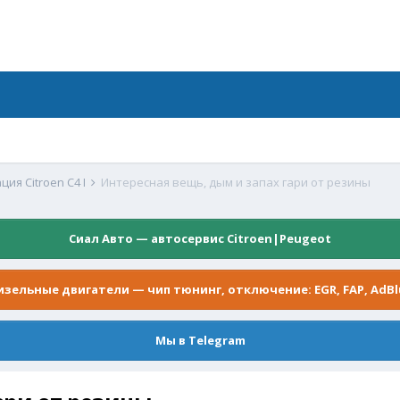
ция Citroen C4 I
Интересная вещь, дым и запах гари от резины
Сиал Авто — автосервис Citroen|Peugeot
изельные двигатели — чип тюнинг, отключение: EGR, FAP, AdBl
Мы в Telegram