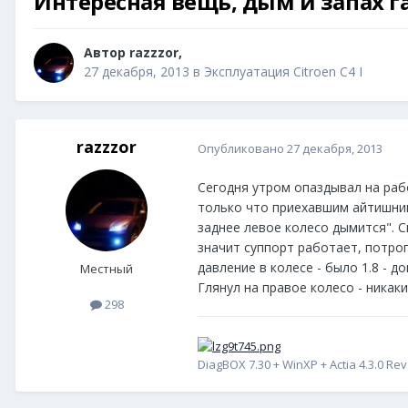
Интересная вещь, дым и запах г
Автор
razzzor
,
27 декабря, 2013
в
Эксплуатация Citroen C4 I
razzzor
Опубликовано
27 декабря, 2013
Сегодня утром опаздывал на рабо
только что приехавшим айтишнико
заднее левое колесо дымится". С
значит суппорт работает, потрог
давление в колесе - было 1.8 - 
Местный
Глянул на правое колесо - никак
298
DiagBOX 7.30 + WinXP + Actia 4.3.0 Rev