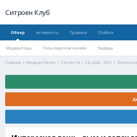
Ситроен Клуб
Обзор
Активность
Правила
Chatbox
Модераторы
Пользователи онлайн
Лидеры
Главная
Модели Citroen
Citroen C4
С4, 2004 - 2011
Эксплуата
Д