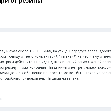
ари от резины
ту и ехал около 150-160 км/ч, на улице +2 градуса тепла, доро
м - слышу от него комментарий: "ты гнал?" на что я ему отвеча
мотрю и действительно идет дымок и легкий запах жженой резин
ал резину - тоже холодная. Нигде ничего не трет, локер прикруч
докачал до 2.2. Собственно вопрос что может быть такое из-за ч
их подобных признаков нек. Ни дыма ни запаха.
.B