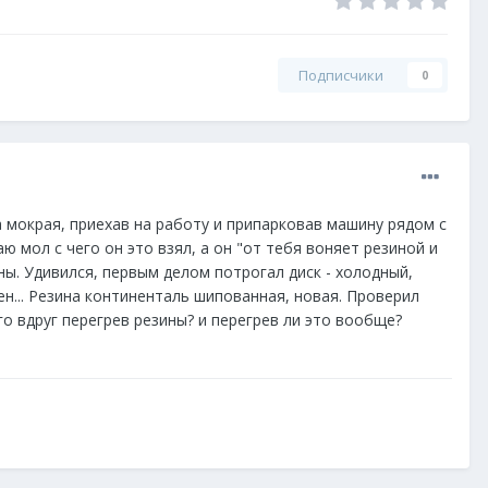
Подписчики
0
га мокрая, приехав на работу и припарковав машину рядом с
ю мол с чего он это взял, а он "от тебя воняет резиной и
ы. Удивился, первым делом потрогал диск - холодный,
ен... Резина континенталь шипованная, новая. Проверил
его вдруг перегрев резины? и перегрев ли это вообще?