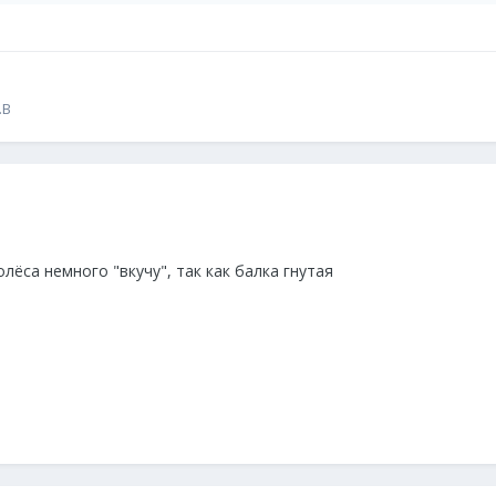
.B
олёса немного "вкучу", так как балка гнутая