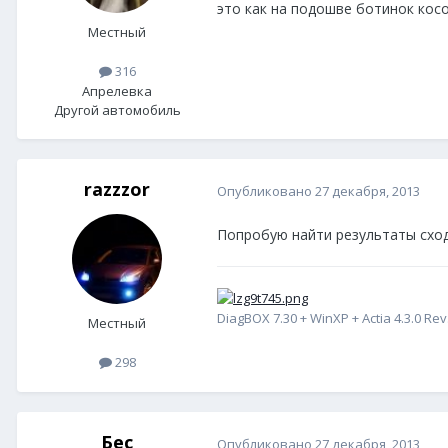
это как на подошве ботинок кос
Местный
316
Апрелевка
Другой автомобиль
razzzor
Опубликовано
27 декабря, 2013
Попробую найти результаты сход
DiagBOX 7.30 + WinXP + Actia 4.3.0 Rev
Местный
298
Бес
Опубликовано
27 декабря, 2013