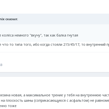
onix сказал:
е колёса немного "вкучу", так как балка гнутая
 что-то типа того, ибо когда стояли 215/45/17, то внутренний 
.B
резина новая, а максимальное трение у тебя на внутреннюю часть
а на плоскость шины (соприкасающуюся с асфальтом) не равноме
енно тоже