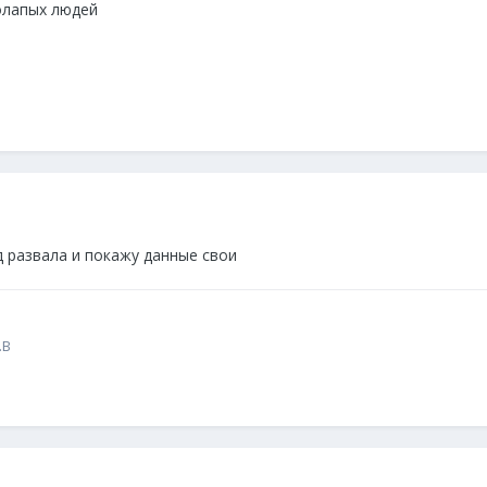
олапых людей
 развала и покажу данные свои
.B