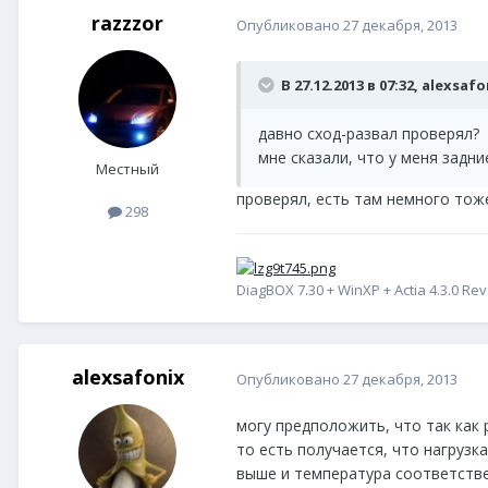
razzzor
Опубликовано
27 декабря, 2013
В 27.12.2013 в 07:32, alexsaf
давно сход-развал проверял?
мне сказали, что у меня задни
Местный
проверял, есть там немного тоже
298
DiagBOX 7.30 + WinXP + Actia 4.3.0 Rev
alexsafonix
Опубликовано
27 декабря, 2013
могу предположить, что так как 
то есть получается, что нагрузк
выше и температура соответств