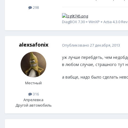
298
DiagBOX 7.30 + WinXP + Actia 4.3.0 Rev
alexsafonix
Опубликовано
27 декабря, 2013
уж лучше перебдеть, чем недоб
в любом случае, страшного тут н
а вабще, надо было сделать невоз
Местный
316
Апрелевка
Другой автомобиль